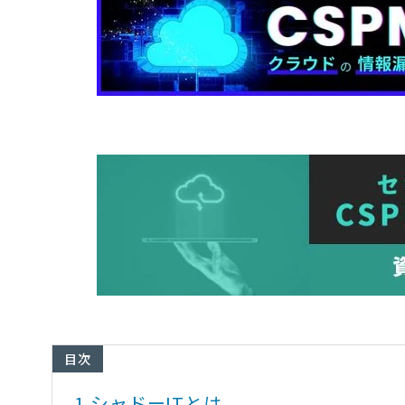
目次
1.
シャドーITとは