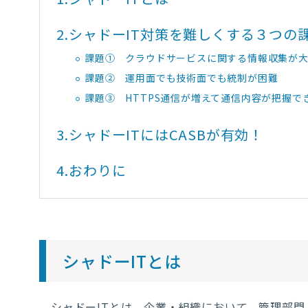
2.
シャドーIT対策を難しくする３つの
課題① クラウドサービスに関する情報収集が
課題② 運用面でも技術面でも統制が困難
課題③ HTTPS通信が増えて通信内容が把握で
3.
シャドーITにはCASBが有効！
4.
おわりに
シャドーITとは
シャドーITとは、企業・組織において、管理部門