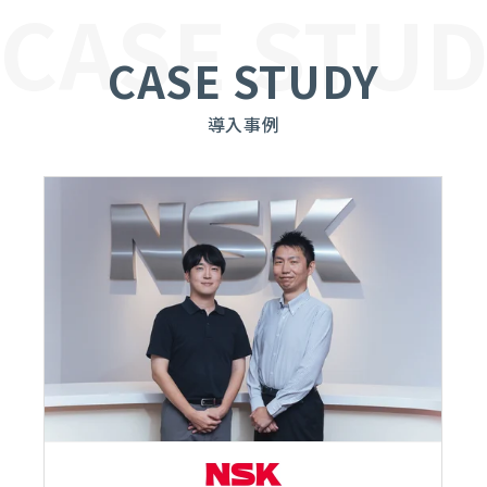
CASE STUD
CASE STUDY
導入事例