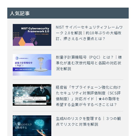
人気記事
NIST サイバーセキュリティフレームワ
ーク 2.0を解説｜約10年ぶりの大幅改
訂、押さえるべき要点とは？
耐量子計算機暗号（PQC）とは？｜標
準化が進む次世代暗号と各国の対応状
況を解説
経産省「サプライチェーン強化に向け
たセキュリティ対策評価制度（SCS評
価制度）」対応ガイド｜★4の取得を
希望する企業が今するべきことは？
生成AIのリスクを整理する｜３つの観
点でリスクと対策を解説