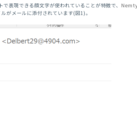
トで表現できる顔文字が使われていることが特徴で、
Nemt
イルがメールに添付されています
(
図
1)
。