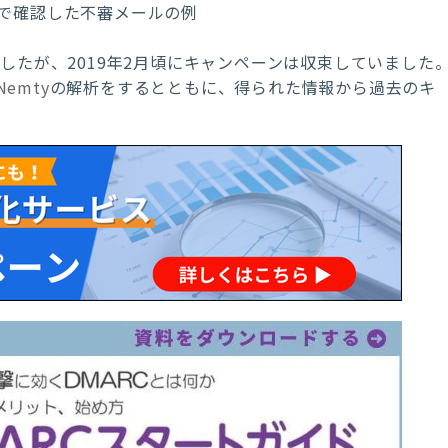
で確認した不審メールの例
ましたが、
2019
年
2
月頃にキャンペーンは収束していました
Nemty
の解析をするとともに、得られた情報から過去のキ