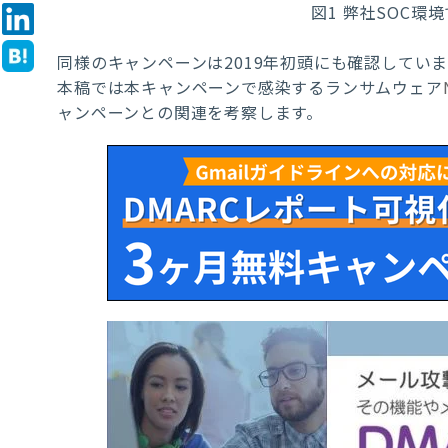
図
1
弊社
SOC
環境
同様のキャンペーンは
2019
年初頭にも確認してい
本稿では本キャンペーンで感染するランサムウェア
ャンペーンとの関連を考察します。