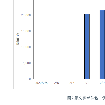
図
2
顔文字が件名に