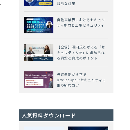
践的な対策
y
自動車業界におけるセキュリ
ティ動向と工場セキュリティ
【全編】澤円氏と考える「セ
キュリティ人材」に求められ
る資質と育成のポイント
先進事例から学ぶ
DevSecOpsでセキュリティに
取り組むコツ
人気資料ダウンロード