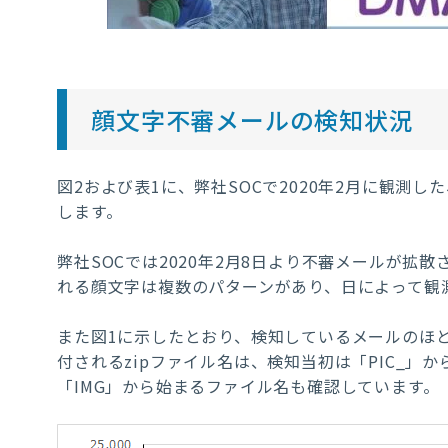
顔文字不審メールの検知状況
図
2
および表
1
に、弊社
SOC
で
2020
年
2
月に観測した
します。
弊社
SOC
では
2020
年
2
月
8
日よ
り不審メールが拡散
れる顔文字は複数のパターンがあり、日によって観
また図
1
に示したとおり、検知しているメールのほ
付される
zip
ファイル名は、検知当初は「
PIC_
」か
「
IMG
」から始まるファイル名も確認しています。