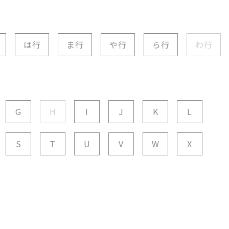
は行
ま行
や行
ら行
わ行
G
H
I
J
K
L
S
T
U
V
W
X