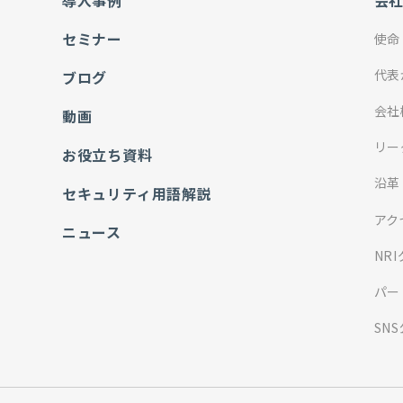
導入事例
会
セミナー
使命
代表
ブログ
会社
動画
リー
お役立ち資料
沿革
セキュリティ用語解説
アク
ニュース
NR
パー
SN