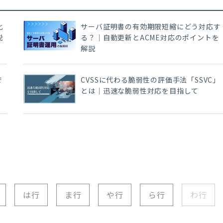
化
サーバ証明書の有効期限短縮にどう対応す
説
る？｜自動更新とACME対応のポイントを
解説
で
CVSSに代わる脆弱性の評価手法「SSVC」
とは｜迅速な脆弱性対応を目指して
は行
ま行
や行
ら行
わ行