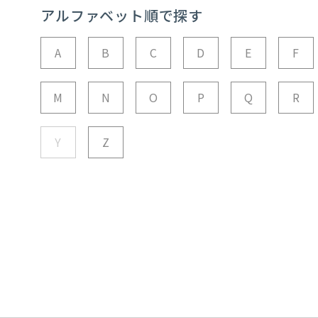
アルファベット順で探す
A
B
C
D
E
F
M
N
O
P
Q
R
Y
Z