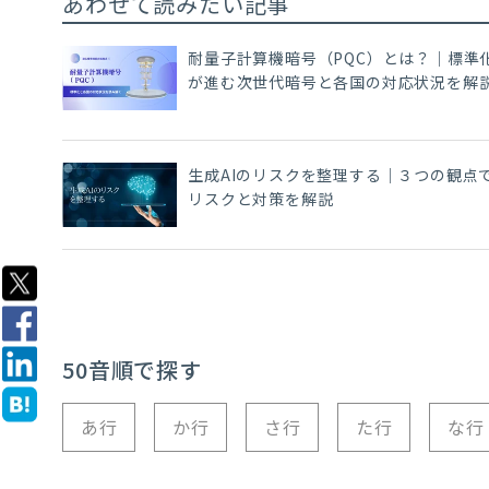
あわせて読みたい記事
耐量子計算機暗号（PQC）とは？｜標準
が進む次世代暗号と各国の対応状況を解
生成AIのリスクを整理する｜３つの観点
リスクと対策を解説
50音順で探す
あ行
か行
さ行
た行
な行