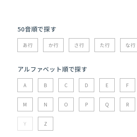
50音順で探す
あ行
か行
さ行
た行
な行
アルファベット順で探す
A
B
C
D
E
F
M
N
O
P
Q
R
Y
Z