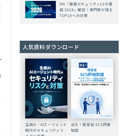
IPA「情報セキュリティ10大脅
威 2026」解説｜専門家が語る
TOP10への対策
人気資料ダウンロード
4
迫る！経産省 SCS評価
生成AI・AIエージェント
制度
時代のセキュリティリ
スクと対策