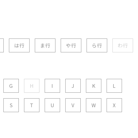
は行
ま行
や行
ら行
わ行
G
H
I
J
K
L
S
T
U
V
W
X