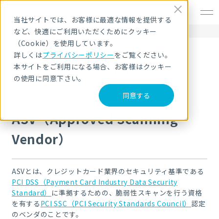
EN
当社サイトでは、お客様に最適な情報を提供する
など、快適にご利用いただくためにクッキー
HOME
セキュリティ用語解説
ASV（Approved Scanning Vendor）
（Cookie）を使用しています。
詳しくは
プライバシーポリシー
をご覧ください。
セキュリティ用語解説
本サイトをご利用になる場合、お客様はクッキー
の使用に同意下さい。
同意する
ASV（Approved Scanning
Vendor）
ASVとは、クレジットカード業界のセキュリティ基準である
PCI DSS（Payment Card Industry Data Security
Standard）
に準拠するための、脆弱性スキャンを行う資格
を有する
PCI SSC（PCI Security Standards Council）
認定
のベンダのことです。