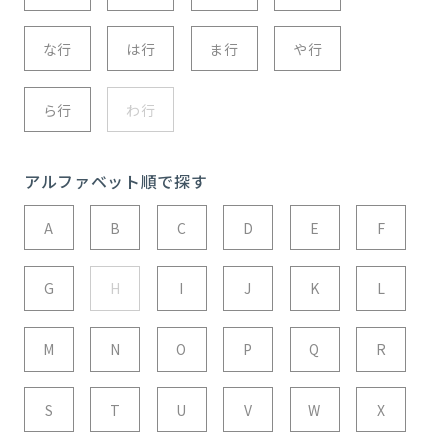
な行
は行
ま行
や行
ら行
わ行
アルファベット順で探す
A
B
C
D
E
F
G
H
I
J
K
L
M
N
O
P
Q
R
S
T
U
V
W
X