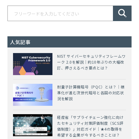
人気記事
NIST サイバーセキュリティフレームワ
ーク 2.0を解説｜約10年ぶりの大幅改
訂、押さえるべき要点とは？
耐量子計算機暗号（PQC）とは？｜標
準化が進む次世代暗号と各国の対応状
況を解説
経産省「サプライチェーン強化に向け
たセキュリティ対策評価制度（SCS評
価制度）」対応ガイド｜★4の取得を
希望する企業が今するべきことは？