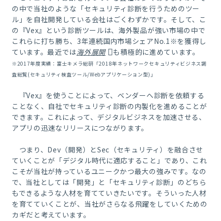
の中で当社のような「セキュリティ診断を行うためのツー
ル」を自社開発している会社はごくわずかです。そして、こ
の『
Vex
』という診断ツールは、海外製品が強い市場の中で
これらに打ち勝ち、
3
年連続国内市場シェア
No.1
※を獲得し
ています。最近では
海外展開
も積極的に進めています。
※2017年度実績：富士キメラ総研「2018年ネットワークセキュリティビジネス調
査総覧(セキュリティ検査ツール/Webアプリケーション型)」
『
Vex
』を使うことによって、ベンダーへ診断を依頼する
ことなく、自社でセキュリティ診断の内製化を進めることが
できます。これによって、デジタルビジネスを加速させる、
アプリの迅速なリリースにつながります。
つまり、
Dev
（開発）と
Sec
（セキュリティ）を融合させ
ていくことが「デジタル時代に適応すること」であり、これ
こそが当社が持っているユニークかつ最大の強みです。なの
で
、当社としては「開発」と「セキュリティ診断」のどちら
もできるような人材を育てていきたいです。そういった人材
を育てていくことが、当社がさらなる飛躍をしていくための
カギだと考えています。