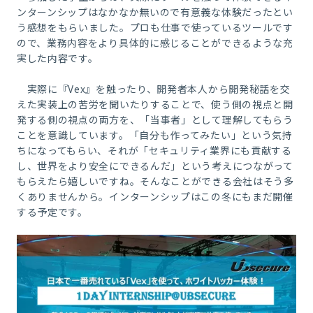
ンターンシップはなかなか無いので有意義な体験だったとい
う感想をもらいました。プロも仕事で使っているツールです
ので、業務内容をより具体的に感じることができるような充
実した内容です。
実際に『Vex』
を触ったり、開発者本人から開発秘話を交
えた実装上の苦労を聞いたりする
ことで、使う側の視点と開
発する側の視点の両方を、「当事者」として理解しても
らう
ことを意識しています。「自分も作ってみたい」という気持
ちになってもらい、それが「セキュリティ業界にも
貢献する
し、世界をより安全にできるんだ」という考えにつながって
もらえたら嬉しいですね。そ
んなことができる会社はそう多
くありませんから。インターンシップは
この冬にもまだ開催
する予定です。