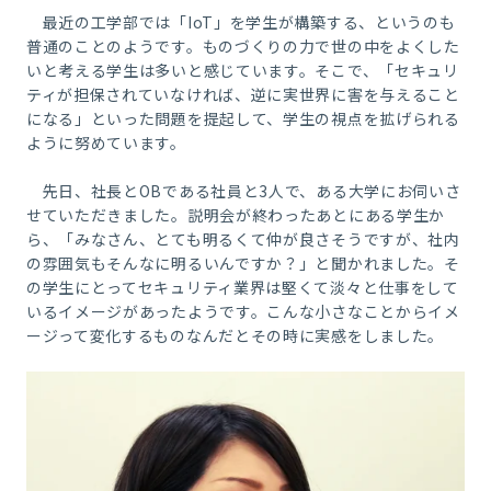
最近の工学部では「
IoT」
を学生が構築する、というのも
普通のことのようです。ものづくりの力で世
の中をよくした
いと考える学生は多いと感じています。そこで、「セキュリ
ティが担保されてい
なければ、逆に実世界に害を与えること
になる」といった問題を提起して、学生の視
点を拡げられる
ように努めています。
先日、社長と
OB
である社員と
3
人で、ある大学にお伺いさ
せていただきました。説明会が終わったあとにある学生か
ら、「みなさん、とても明るくて仲が良さそうですが、社内
の雰囲気もそんなに明るいんですか？」と聞かれました。そ
の学生にとってセキュリティ業界は堅くて淡々と仕事をして
いるイメージがあったようです。
こんな小さなことからイメ
ージって変化するものなんだとその時に実感をしました。