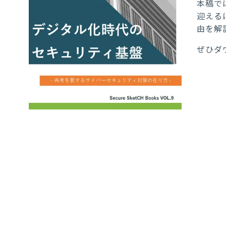
本稿で
迎える
由を解
ぜひダ