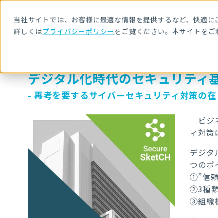
当社サイトでは、お客様に最適な情報を提供するなど、快適にご
詳しくは
プライバシーポリシー
をご覧ください。本サイトをご
お役立ち資料ダウンロード
デジタル化時代のセキュリティ
- 再考を要するサイバーセキュリティ対策の在
ビジネ
ィ対策
デジタ
つのポ
①”信
②3種
③組織