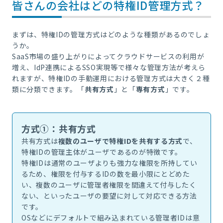
皆さんの会社はどの特権ID管理方式？
まずは、特権IDの管理方式はどのような種類があるのでしょ
うか。
SaaS市場の盛り上がりによってクラウドサービスの利用が
増え、IdP連携によるSSO実現等で様々な管理方法が考えら
れますが、特権IDの手動運用における管理方式は大きく２種
類に分類できます。「
共有方式
」と「
専有方式
」です。
方式①：共有方式
共有方式は
複数のユーザで特権IDを共有する方式
で、
特権IDの管理主体がユーザであるのが特徴です。
特権IDは通常のユーザよりも強力な権限を所持してい
るため、権限を付与するIDの数を最小限にとどめた
い、複数のユーザに管理者権限を間違えて付与したく
ない、といったユーザの要望に対して対応できる方法
です。
OSなどにデフォルトで組み込まれている管理者IDは意