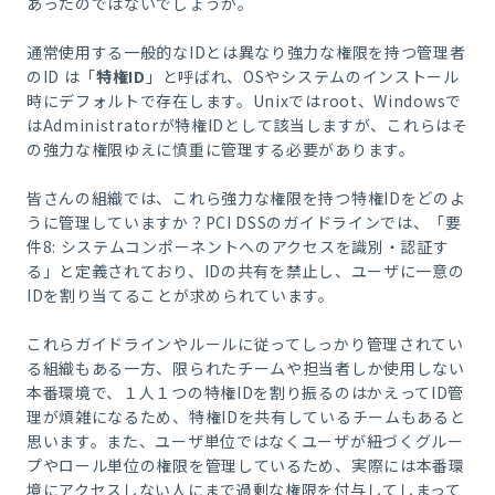
あったのではないでしょうか。
通常使用する一般的なIDとは異なり強力な権限を持つ管理者
のID は「
特権ID
」と呼ばれ、OSやシステムのインストール
時にデフォルトで存在します。Unixではroot、Windowsで
はAdministratorが特権IDとして該当しますが、これらはそ
の強力な権限ゆえに慎重に管理する必要があります。
皆さんの組織では、これら強力な権限を持つ特権IDをどのよ
うに管理していますか？PCI DSSのガイドラインでは、「要
件8: システムコンポーネントへのアクセスを識別・認証す
る」と定義されており、IDの共有を禁止し、ユーザに一意の
IDを割り当てることが求められています。
これらガイドラインやルールに従ってしっかり管理されてい
る組織もある一方、限られたチームや担当者しか使用しない
本番環境で、１人１つの特権IDを割り振るのはかえってID管
理が煩雑になるため、特権IDを共有しているチームもあると
思います。また、ユーザ単位ではなくユーザが紐づくグルー
プやロール単位の権限を管理しているため、実際には本番環
境にアクセスしない人にまで過剰な権限を付与してしまって