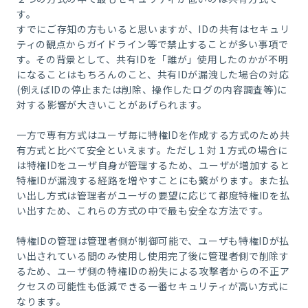
す。
すでにご存知の方もいると思いますが、IDの共有はセキュリ
ティの観点からガイドライン等で禁止することが多い事項で
す。その背景として、共有IDを「誰が」使用したのかが不明
になることはもちろんのこと、共有IDが漏洩した場合の対応
(例えばIDの停止または削除、操作したログの内容調査等)に
対する影響が大きいことがあげられます。
一方で専有方式はユーザ毎に特権IDを作成する方式のため共
有方式と比べて安全といえます。ただし１対１方式の場合に
は特権IDをユーザ自身が管理するため、ユーザが増加すると
特権IDが漏洩する経路を増やすことにも繋がります。また払
い出し方式は管理者がユーザの要望に応じて都度特権IDを払
い出すため、これらの方式の中で最も安全な方法です。
特権IDの管理は管理者側が制御可能で、ユーザも特権IDが払
い出されている間のみ使用し使用完了後に管理者側で削除す
るため、ユーザ側の特権IDの紛失による攻撃者からの不正ア
クセスの可能性も低減できる一番セキュリティが高い方式に
なります。