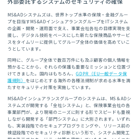
外部委託するシステムのセキュリティの確保
MS&ADシステムズは、世界トップ水準の保険・金融グルー
プを目指すMS&ADインシュアランスグループをITシステム
の企画・開発・運用面で支え、事業会社各社の目標実現を支
援し、デジタル技術をベースにした新たな保険商品やサービ
スをタイムリーに提供してグループ全体の価値を高めていこ
うとしています。
同時に、グループ全体で数百万件にも及ぶ顧客の個人情報を
預かることから、それらの保護も重要なミッションと位置づ
けてきました。国内はもちろん、
GDPR（EU一般データ保
護規則）
をはじめとする海外の各種法規制が求める水準を満
たすセキュリティ対策を実施しています。
MS&ADインシュアランスグループのシステムは、MS＆ADシ
ステムズが開発する「全社システム」と、保険事業会社の各
事業部門が、より現場のニーズに則する形でスピードも重視
しながら開発する「部門システム」に大別されます。いずれ
も、実装段階でのセキュアプログラミングや、リリース前の
検証段階でのセキュリティ診断という形で、システム開発工