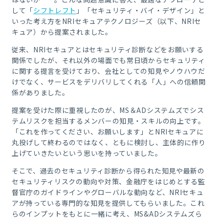
して「
シフトレフト
」「セキュリティ・バイ・デザイン」と
いった考え方をNRIセキュアテクノロジーズ（以下、NRIセ
キュア）から提案されました。
従来、NRIセキュアとはセキュリティ診断などをお願いする
関係でしたが、それ以外の場面でも常日頃からセキュリティ
に関する提言を受けており、会社としての知見やノウハウだ
けでなく、サービスをデリバリしてくれる「人」への信頼関
係がありました。
提案を受けた際に重視したのが、MS＆ADシステムズでシス
テムリスクを担当するメンバーの知見・スキルの向上です。
「これを作ってください、お願いします」とNRIセキュアに
丸投げして終わるのではなく、ともに検討し、主体的に作り
上げていきたいという思いを持っていました。
そこで、過去のセキュリティ診断から得られた知見や最新の
セキュリティリスクの動向や対策、金融庁をはじめとする監
督官庁のガイドラインやグローバルな動向など、NRIセキュ
アが持っている専門的な知見を提供してもらいました。これ
らのインプットをもとに一緒に考え、MS&ADシステムズら