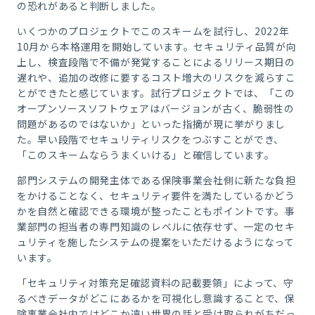
の恐れがあると判断しました。
いくつかのプロジェクトでこのスキームを試行し、2022年
10月から本格運用を開始しています。セキュリティ品質が向
上し、検査段階で不備が発覚することによるリリース期日の
遅れや、追加の改修に要するコスト増大のリスクを減らすこ
とができたと感じています。試行プロジェクトでは、「この
オープンソースソフトウェアはバージョンが古く、脆弱性の
問題があるのではないか」といった指摘が現に挙がりまし
た。早い段階でセキュリティリスクをつぶすことができ、
「このスキームならうまくいける」と確信しています。
部門システムの開発主体である保険事業会社側に新たな負担
をかけることなく、セキュリティ要件を満たしているかどう
かを自然と確認できる環境が整ったこともポイントです。事
業部門の担当者の専門知識のレベルに依存せず、一定のセキ
ュリティを施したシステムの提案をいただけるようになって
います。
「セキュリティ対策充足確認資料の記載要領」によって、守
るべきデータがどこにあるかを可視化し意識することで、保
険事業会社内ではどこか遠い世界の話と受け取られがちだっ