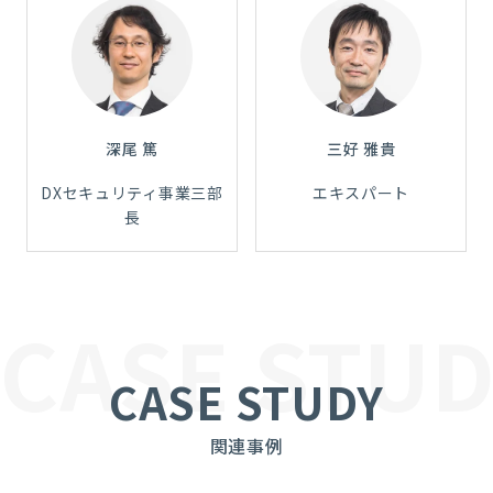
深尾 篤
三好 雅貴
DXセキュリティ事業三部
エキスパート
長
CASE STUD
CASE STUDY
関連事例