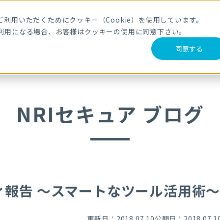
メールマガジ
利用いただくためにクッキー（Cookie）を使用しています。
利用になる場合、お客様はクッキーの使用に同意下さい。
サービス・製品
導入事例
セミナー
ブログ
動
同意する
マートなツール活用術～
NRIセキュア ブログ
ィ報告 ～スマートなツール活用術
更新日：2018.07.10
公開日：2018.07.1