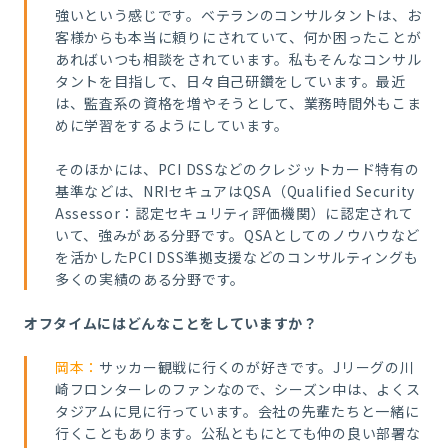
強いという感じです。ベテランのコンサルタントは、お
客様からも本当に頼りにされていて、何か困ったことが
あればいつも相談をされています。私もそんなコンサル
タントを目指して、日々自己研鑽をしています。最近
は、監査系の資格を増やそうとして、業務時間外もこま
めに学習をするようにしています。
そのほかには、
PCI DSS
などのクレジットカード特有の
基準などは、
NRI
セキュアは
QSA
（
Qualified Security
Assessor
：認定セキュリティ評価機関）に認定されて
いて、強みがある分野です。
QSA
としてのノウハウなど
を活かした
PCI DSS
準拠支援などのコンサルティングも
多くの実績のある分野です。
オフタイムにはどんなことをしていますか？
岡本：
サッカー観戦に行くのが好きです。
J
リーグの川
崎フロンターレのファンなので、シーズン中は、よくス
タジアムに見に行っています。会社の先輩たちと一緒に
行くこともあります。公私ともにとても仲の良い部署な