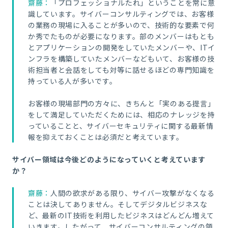
齋藤：
「プロフェッショナルたれ」ということを常に意
識しています。サイバーコンサルティングでは、お客様
の業務の現場に入ることが多いので、技術的な要素で何
か秀でたものが必要になります。部のメンバーはもとも
とアプリケーションの開発をしていたメンバーや、
IT
イ
ンフラを構築していたメンバーなどもいて、お客様の技
術担当者と会話をしても対等に話せるほどの専門知識を
持っている人が多いです。
お客様の現場部門の方々に、きちんと「実のある提言」
をして満足していただくためには、相応のナレッジを持
っていることと、サイバーセキュリティに関する最新情
報を抑えておくことは必須だと考えています。
サイバー領域は今後どのようになっていくと考えています
か？
齋藤：
人間の欲求がある限り、サイバー攻撃がなくなる
ことは決してありません。そしてデジタルビジネスな
ど、最新の
IT
技術を利用したビジネスはどんどん増えて
いきます。したがって、サイバーコンサルティングの領