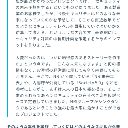
私が最近かかわったプロジェクトでは、「セキュリティ
の未来予想をする」というものがありました。ある製造
業のお客様でしたが、今後セキュリティはどのような未
来になっていくのかを予想して、そこから直近数年でど
のようなセキュリティレベルを目指していけばいいかを
逆算して考える、というような内容です。最終的には、
セキュリティ対策の中長期計画を策定するためのインプ
ットを作りました。
大変だったのは「いかに納得感のあるストーリーを作る
か」という点です。「こんな未来になります」と何の根
拠もなく、お客様の経営層に示しても全く納得してもら
えません。そこで、
NRI
が公開している「
NRI
未来年
表」や、内閣府が公開している「
Society 5.0
」などを
参考にしながら、まずは未来の日本の姿を描き、そこで
求められるであろうセキュリティの在るべき姿を仮説ベ
ースで定義していきました。
NRI
グループがシンクタン
クであるということの強みを最大限に活かすことができ
たプロジェクトでした。
そのような案件を実施していくにはどのようなスキルが必要