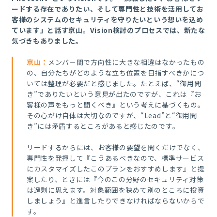
ードする存在でありたい、そして専門性と技術を活用してお
客様のシステムのセキュリティを守りたいという想いを込め
ています」と話す京山。Vision検討のプロセスでは、新たな
気づきもありました。
京山
：
メンバー間で方向性に大きな相違はなかったもの
の、自分たちがどのような立ち位置を目指すべきかにつ
いては整理が必要だと感じました。たとえば、“御用聞
き”でありたいという意見が出たのですが、これは『お
客様の声をもっと聞くべき』という考えに基づくもの。
その心がけ自体は大切なのですが、“Lead”と“御用聞
き”には矛盾するところがあると感じたのです。
リードするからには、お客様の要望を聞くだけでなく、
専門性を発揮して『こうあるべきなので、標準サービス
にカスタマイズしたこのプランをおすすめします』と提
案したり、ときには『今のこの分野のセキュリティ対策
は過剰に思えます。対象範囲を狭めて別のところに投資
しましょう』と進言したりできなければならないからで
す。