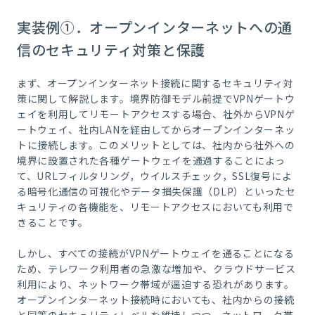
実装例①．オープンインターネットへの通
信のセキュリティ対策と保護
まず、オープンインターネット接続に関するセキュリティ対
策に関して解説します。境界防御モデル前提で
VPN
ゲートウ
ェイを利用してリモートアクセスする場合、社外から
VPN
ゲ
ートウェイ、社内
LAN
を経由してからオープンインターネッ
トに接続します。このメリットとしては、社内から社外への
境界に設置された各種ゲートウェイを通過することによっ
て、
URL
フィルタリング，ウイルスチェック，
SSL
復号によ
る暗号化通信の可視化やデータ損失保護（
DLP
）といったセ
キュリティの各機能を、リモートアクセスにおいても利用で
きることです。
しかし、すべての接続が
VPN
ゲートウェイを通ることになる
ため、テレワーク利用者の急激な増加や、クラウドサービス
利用により、ネットワーク帯域が逼迫する恐れがあります。
オープンインターネット接続時においても、社内からの接続
と同等のセキュリティレベルを維持しつつ、ネットワーク帯