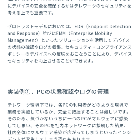
にデバイスの安全を確保するかはテレワークのセキュリティを
考える上でも重要です。
ゼロトラストモデルにおいては、
EDR
（
Endpoint Detection
and Response
）並びに
EMM
（
Enterprise Mobility
Management
）といったソリューションを活用してデバイス
の状態の確認やログの収集、セキュリティ・コンプライアンス
ポリシーのデバイスへの反映をおこなうことにより、デバイス
セキュリティを向上させることができます。
実装例①．PCの状態確認やログの管理
テレワーク環境下では、各
PC
の利用者がどのような環境で
業務を実施しているか、完全に把握することは難しいです。
そのため、気づかないうちに一つの
PC
がマルウェアに感染
してしまい、その
PC
を社内ネットワークに接続した結果、
社内全体にマルウェア感染が広がってしまうといったインシ
デントが発生してしまう恐れもあります。