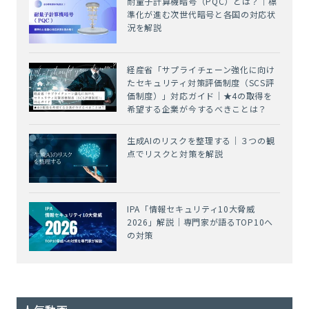
耐量子計算機暗号（PQC）とは？｜標
準化が進む次世代暗号と各国の対応状
況を解説
経産省「サプライチェーン強化に向け
たセキュリティ対策評価制度（SCS評
価制度）」対応ガイド｜★4の取得を
希望する企業が今するべきことは？
生成AIのリスクを整理する｜３つの観
点でリスクと対策を解説
IPA「情報セキュリティ10大脅威
2026」解説｜専門家が語るTOP10へ
の対策