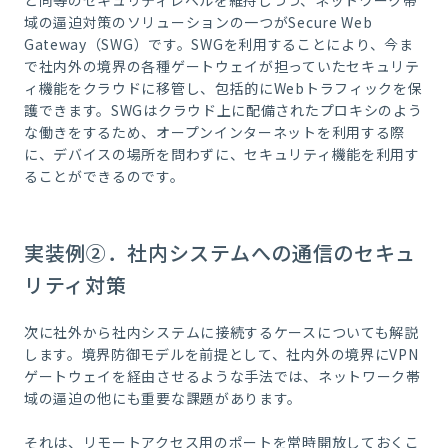
域の逼迫対策のソリューションの一つが
Secure Web
Gateway
（
SWG
）です。
SWG
を利用することにより、今ま
で社内外の境界の各種ゲートウェイが担っていたセキュリテ
ィ機能をクラウドに移管し、包括的に
Web
トラフィックを保
護できます。
SWG
はクラウド上に配備されたプロキシのよう
な働きをするため、オープンインターネットを利用する際
に、デバイスの場所を問わずに、セキュリティ機能を利用す
ることができるのです。
実装例②．社内システムへの通信のセキュ
リティ対策
次に社外から社内システムに接続するケースについても解説
します。境界防御モデルを前提として、社内外の境界に
VPN
ゲートウェイを経由させるような手法では、ネットワーク帯
域の逼迫の他にも重要な課題があります。
それは、リモートアクセス用のポートを常時開放しておくこ