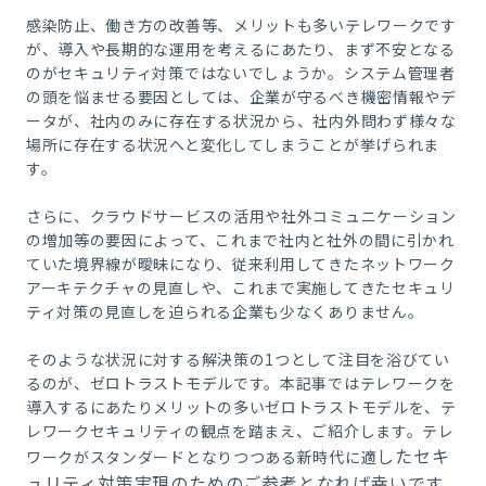
感染防止、働き方の改善等、メリットも多いテレワークです
が、導入や長期的な運用を考えるにあたり、まず不安となる
のがセキュリティ対策ではないでしょうか。システム管理者
の頭を悩ませる要因としては、企業が守るべき機密情報やデ
ータが、社内のみに存在する状況から、社内外問わず様々な
場所に存在する状況へと変化してしまうことが挙げられま
す。
さらに、クラウドサービスの活用や社外コミュニケーション
の増加等の要因によって、これまで社内と社外の間に引かれ
ていた境界線が曖昧になり、従来利用してきたネットワーク
アーキテクチャの見直しや、これまで実施してきたセキュリ
ティ対策の見直しを迫られる企業も少なくありません。
そのような状況に対する解決策の
1
つとして注目を浴びてい
るのが、ゼロトラストモデルです。本記事ではテレワークを
導入するにあたりメリットの多いゼロトラストモデルを、テ
レワークセキュリティの観点を踏まえ、ご紹介します。テレ
したセキ
ワークがスタンダードとなりつつある新時代に適
ュリティ対策実現のためのご参考となれば幸いです。