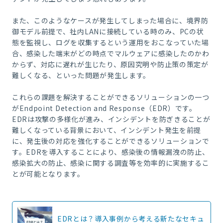
また、このようなケースが発生してしまった場合に、境界防
御モデル前提で、社内
LAN
に接続している時のみ、
PC
の状
態を監視し、ログを収集するという運用をおこなっていた場
合、感染した端末がどの時点でマルウェアに感染したのかわ
からず、対応に遅れが生じたり、原因究明や防止策の策定が
難しくなる、といった問題が発生します。
これらの課題を解決することができるソリューションの一つ
が
Endpoint Detection and Response
（
EDR
）です。
EDR
は攻撃の多様化が進み、インシデントを防ぎきることが
難しくなっている背景において、インシデント発生を前提
に、発生後の対応を強化することができるソリューションで
す。
EDR
を導入することにより、感染後の情報漏洩の防止、
感染拡大の防止、感染に関する調査等を効率的に実施するこ
とが可能となります。
EDRとは？導入事例から考える新たなセキュ