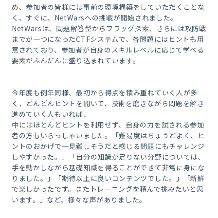
め、参加者の皆様には事前の環境構築をしていただくことな
く、すぐに、NetWarsへの挑戦が開始されました。
NetWarsは、問題解答型からフラッグ探索、さらには攻防戦
までが一つになったCTFシステムで、各問題にはヒントも用
意されており、参加者が自身のスキルレベルに応じて学べる
要素がふんだんに盛り込まれています。
今年度も例年同様、最初から得点を積み重ねていく人が多
く、どんどんヒントを開いて、技術を磨きながら問題を解き
進めていく人もいれば、
中にはほとんどヒントを利用せず、自身の力を試される参加
者の方もいらっしゃいました。「
難易度はちょうどよく、ヒ
ントのおかげで一見難しそうだと感じる問題にもチャレンジ
しやすかった。
」「
自分の知識が足りない分野については、
手を動かしながら基礎知識を得ることができて非常に身にな
りました。」
「
期待以上に良いコンテンツでした
。」「
新鮮
で楽しかったです。またトレーニングを積んで挑みたいと思
います。
」など、様々な声がありました。