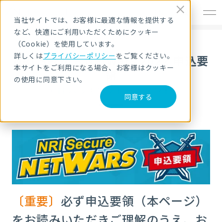
EN
当社サイトでは、お客様に最適な情報を提供する
など、快適にご利用いただくためにクッキー
（Cookie）を使用しています。
詳しくは
プライバシーポリシー
をご覧ください。
NRI Secure NetWars 2022 申込要
本サイトをご利用になる場合、お客様はクッキー
領
の使用に同意下さい。
CTFハッキングトーナメント
同意する
〔重要〕
必ず申込要領（本ページ）
を
お読みいただきご理解のうえ、
お