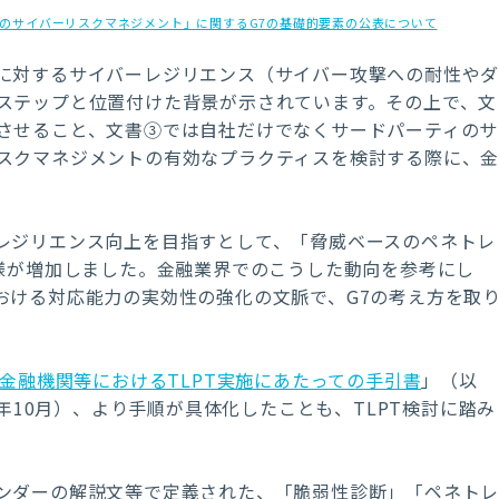
ィのサイバーリスクマネジメント」に関するG7の基礎的要素の公表について
に対するサイバーレジリエンス（サイバー攻撃への耐性や
ステップと位置付けた背景が示されています。その上で、文
させること、文書③では自社だけでなくサードパーティのサ
スクマネジメントの有効なプラクティスを検討する際に、
レジリエンス向上を目指すとして、「脅威ベースのペネトレ
客様が増加しました。金融業界でのこうした動向を参考にし
おける対応能力の実効性の強化の文脈で、G7の考え方を取
金融機関等におけるTLPT実施にあたっての手引書
」（以
9年10月）、より手順が具体化したことも、TLPT検討に踏み
ンダーの解説文等で定義された、「脆弱性診断」「ペネト