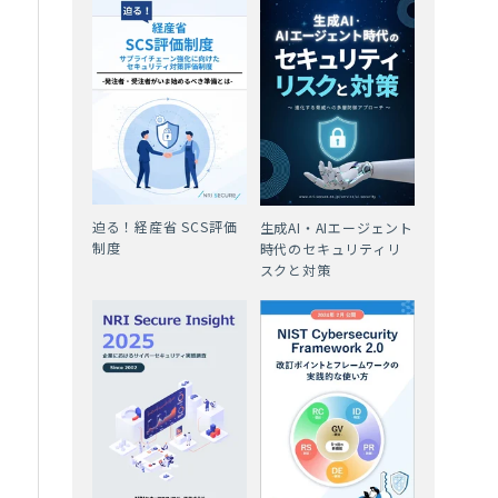
ダ
金
迫る！経産省 SCS評価
生成AI・AIエージェント
制度
時代のセキュリティリ
スクと対策
り
レ