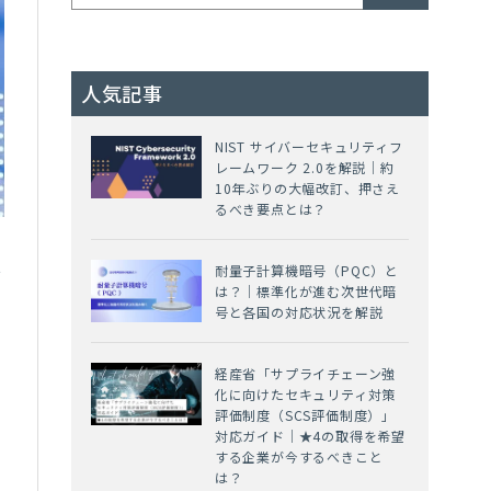
人気記事
NIST サイバーセキュリティフ
レームワーク 2.0を解説｜約
10年ぶりの大幅改訂、押さえ
るべき要点とは？
t
耐量子計算機暗号（PQC）と
は？｜標準化が進む次世代暗
号と各国の対応状況を解説
経産省「サプライチェーン強
化に向けたセキュリティ対策
グ
評価制度（SCS評価制度）」
そ
対応ガイド｜★4の取得を希望
する企業が今するべきこと
は？