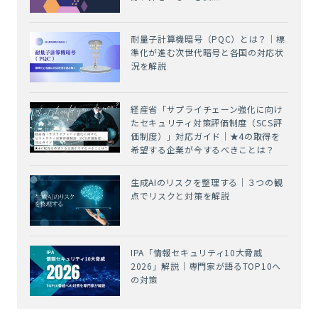
耐量子計算機暗号（PQC）とは？｜標
準化が進む次世代暗号と各国の対応状
況を解説
経産省「サプライチェーン強化に向け
たセキュリティ対策評価制度（SCS評
価制度）」対応ガイド｜★4の取得を
希望する企業が今するべきことは？
生成AIのリスクを整理する｜３つの観
点でリスクと対策を解説
IPA「情報セキュリティ10大脅威
2026」解説｜専門家が語るTOP10へ
の対策