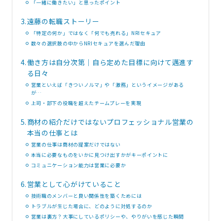
「一緒に働きたい」と思ったポイント
3.
遠藤の転職ストーリー
「特定の何か」ではなく「何でも売れる」NRIセキュア
数々の選択肢の中からNRIセキュアを選んだ理由
4.
働き方は自分次第｜自ら定めた目標に向けて邁進す
る日々
営業といえば「きついノルマ」や「激務」というイメージがある
が…
上司・部下の役職を超えたチームプレーを実現
5.
商材の紹介だけではないプロフェッショナル営業の
本当の仕事とは
営業の仕事は商材の提案だけではない
本当に必要なものをいかに見つけ出すかがキーポイントに
コミュニケーション能力は営業に必要か
6.
営業として心がけていること
技術職のメンバーと良い関係性を築くためには
トラブルが生じた場合に、どのように対処するのか
営業は裏方？大事にしているポリシーや、やりがいを感じた瞬間