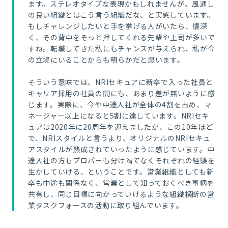
ます。ステレオタイプな表現かもしれませんが、風通し
の良い組織とはこう言
う組織だな、と実感しています。
もしチャレンジしたいと手を挙げる人がいたら、懐深
く、その背中をそっと押してくれる先輩や上司が多いで
すね。転職してきた私にもチャンスが与えられ、私が今
の立場にいることからも明らかだと思います。
そういう意味では、NRIセキュアに新卒で入った社員と
キャリア採用の社員の間にも、あまり差が無いように感
じます。実際に、今や中途入社が全体の4割を占め、マ
ネージャー以上になると5割に達しています。NRIセキ
ュアは2020年に20周年を迎えましたが、この10年ほど
で、NRIスタイルと言うより、オリジナルのNRIセキュ
アスタイルが熟成されていったように感じています。中
途入社の方もプロパーも分け隔てなくそれぞれの経験を
生かしていける、ということです。営業組織としても新
卒も中途も関係なく、営業として知っておくべき事柄を
共有し、同じ目標に向かっていけるような組織横断の営
業タスクフォースの活動に取り組んでいます。