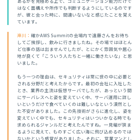
あるかを見極める上で、コミュニケーション能力だけで
はなく面構えや所作でも判断するようにしているのです
が、彼と会った時に、間違いないなと感じたことを覚え
ています。
岸川：
確かAWS Summitの会場内で遠藤さんをお待ち
してご挨拶し、飲みに行きましたね。その場ではほとん
ど仕事の話は出ませんでしたが、とにかく雰囲気や居心
地が良くて「こういう人たちと一緒に働きたいな」と思
いました。
もう一つの理由は、セキュリティは常に世の中に必要と
される分野だと考えたからです。最初の会社に入社した
とき、業界の主流は仮想サーバでしたが、あっという間
にサーバレスへと姿を変えていく中、サーバ運用に詳し
いというだけで食べていくのは難しいなという漠然とし
た不
安がありました。この先技術がさらに進化し、姿を
変えていく中でも、セキュリティはいついかなる時でも
求められるジャンルだと考えたんですね。一見幅が狭ま
るように見えて、ものすごく広い海に飛び込めるのでは
ないかという感覚がありました。それに、営業マンとし