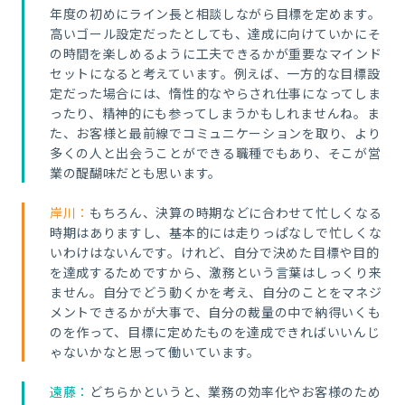
年度の初めにライン長と相談しながら目標を定めます。
高いゴール設定だったとしても、達成に向けていかにそ
の時間を楽しめるように工夫できるかが重要なマインド
セットになると考えています。例えば、一方的な目標設
定だった場合には、惰性的なやらされ仕事になってしま
ったり、精神的にも参ってしまうかもしれませんね。ま
た、お客様と最前線でコミュニケーションを取り、より
多くの人と出会うことができる職種でもあり、そこが営
業の醍醐味だとも思います。
岸川：
もちろん、決算の時期などに合わせて忙しくなる
時期はありますし、基本的には走りっぱなしで忙しくな
いわけはないんです。けれど、自分で決めた目標や目的
を達成するためですから、激務という言葉はしっくり来
ません。自分でどう動くかを考え、自分のことをマネジ
メントできるかが大事で、自分の裁量の中で納得いくも
のを作って、目標に定めたものを達成できればいいんじ
ゃないかなと思って働いています。
遠藤：
どちらかというと、業務の効率化やお客様のため