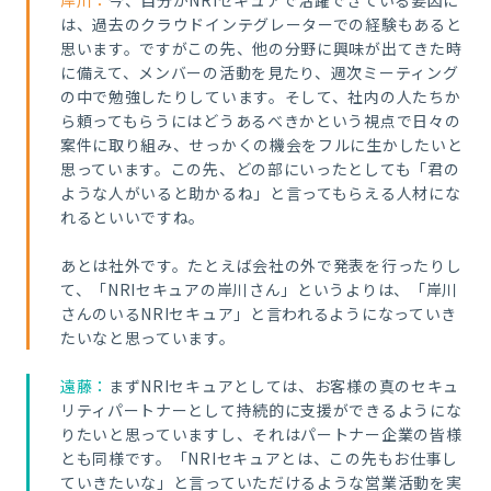
岸川：
今、自分がNRIセキュアで活躍できている要因に
は、過去のクラウドインテグレーターでの経験もあると
思います。ですがこの先、他の分野に興味が出てきた時
に備えて、メンバーの活動を見たり、週次ミーティング
の中で勉強したりしています。そして、社内の人たちか
ら頼っ
てもらうにはどうあるべきかという視点で日々の
案件に取り組み、せっかくの機会をフルに生かしたいと
思っています。この先、どの部にいったとしても「君の
ような人がいると助かるね」と言ってもらえる人材にな
れるといいですね。
あとは社外です。たとえば会社の外で発表を行ったりし
て、「NRIセキュアの岸川さん」というよりは、「岸川
さんのいるNRIセキュア」と言われるようになっていき
たいなと思っています。
遠藤：
まずNRIセキュアとしては、お客様の真のセキュ
リティパートナーとして持続的に支援ができるようにな
りたいと思っていますし、それはパートナー企業の皆様
とも同様です。「NRIセキュアとは、この先もお仕事し
ていきたいな」と言っていただけるような営業活動を実