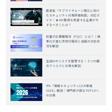
経産省「サプライチェーン強化に向け
たセキュリティ対策評価制度」対応ガ
イド｜★4の取得を希望する企業が今
するべきことは？
耐量子計算機暗号（PQC）とは？｜標
準化が進む次世代暗号と各国の対応状
況を解説
生成AIのリスクを整理する｜３つの観
点でリスクと対策を解説
IPA「情報セキュリティ10大脅威
2026」解説｜専門家が語るTOP10へ
の対策