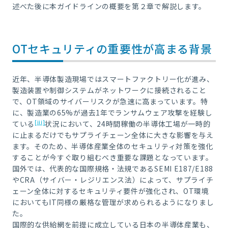
述べた後に本ガイドラインの概要を第２章で解説します。
OTセキュリティの重要性が高まる背景
近年、半導体製造現場ではスマートファクトリー化が進み、
製造装置や制御システムがネットワークに接続されること
で、OT領域のサイバーリスクが急速に高まっています。特
に、製造業の65%が過去1年でランサムウェア攻撃を経験し
[iii]
ている
状況において、24時間稼働の半導体工場が一時的
に止まるだけでもサプライチェーン全体に大きな影響を与え
ます。そのため、半導体産業全体のセキュリティ対策を強化
することが今すぐ取り組むべき重要な課題となっています。
国外では、代表的な国際規格・法規であるSEMI E187/E188
やCRA（サイバー・レジリエンス法）によって、サプライチ
ェーン全体に対するセキュリティ要件が強化され、OT環境
においてもIT同様の厳格な管理が求められるようになりまし
た。
国際的な供給網を前提に成立している日本の半導体産業も、