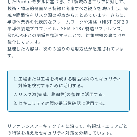
したPurdueモデルに基づき、OT領域の各エリアに対して、
技術・物理的側面から特徴と考慮すべき観点を洗い出し、脅
威や脆弱性をリスク源の視点からまとめています。さらに、
半導体業界の代表的なフレームワークや規格（NIST CSF2.0
半導体製造プロファイル、SEMI E187 製造リファレンス）
及びCPSFとの関係を整理することで、対策根拠の裏づけを
強化しています。
整理した内容は、次の３通りの活用方法が想定されていま
す。
工場または工場を構成する製品個々のセキュリティ
対策を検討するために活用する。
リスク源(脅威、脆弱性)の整理に活用する。
セキュリティ対策の妥当性確認に活用する。
リファレンスアーキテクチャに沿って、各領域・エリアごと
の特徴を捉えたセキュリティ対策を分類しています。