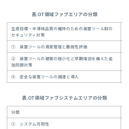
表.OT領域ファブエリアの分類
生産目標・半導体品質の維持のための装置ツール群の
生
セキュリティ対策
① 装置ツールの資産管理と脆弱性評価
② 装置ツールの被害の極小化と早期復旧を備えた追
⑤
加防御対策
③ 安全な装置ツールの調達と導入
⑥
表.OT領域ファブシステムエリアの分類
分類
① システム可用性