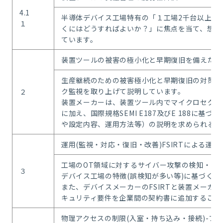
4.1
半導体デバイス工場特有の「１工場2千台以上に
１
くにはどうすればよいか？」に焦点を当て、想定
ています。
装置ツールの被害の極小化と早期復旧を備えた追
生産継続のための被害極小化と早期復旧の対策と
ク監視を取り上げて説明しています。
２
装置メーカーは、装置ツール内でマイクロセグメ
に加え、国際規格SEMI E187及びE 188
や設定内容、運用方法等）の説明を求められる可
運用(監視・対応・復旧・改善)FSIRTによる運用
工場のOT領域に対するサイバー攻撃の検知・対応
３
デバイス工場の特徴(誤検知が多い等)に基づく
また、デバイスメーカーのFSIRTと装置メーカーのP
キュリティ要件を企業間の契約書に追加すること
物理アクセスの制限(入室・持ち込み・接続)-フ