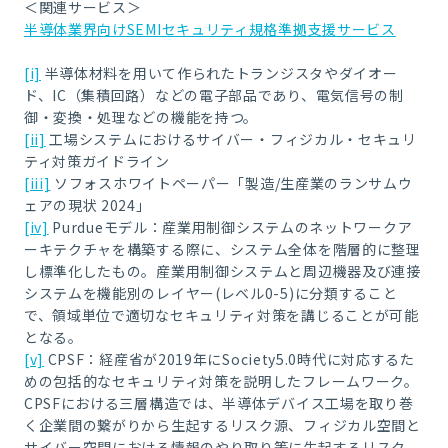
＜関連サービス＞
半導体業界向けSEMIセキュリティ規格準拠支援サービス
[i]
半導体材料を用いて作られたトランジスタやダイオー
ド、IC（集積回路）などの電子部品であり、電気信号の制
御・変換・処理などの機能を持つ。
[ii]
工場システムにおけるサイバー・フィジカル・セキュリ
ティ対策ガイドライン
[iii]
ソフォスホワイトペーパー「製造/生産業のランサムウ
ェアの現状 2024」
[iv]
Purdueモデル：産業用制御システムのネットワークア
ーキテクチャを構築する際に、システム全体を階層的に整理
し標準化したもの。産業用制御システムと周辺機器及び連接
システムを機能別のレイヤー(レベル0-5)に分類すること
で、領域単位で適切なセキュリティ対策を講じることが可能
となる。
[v]
CPSF：経産省が2019年にSociety5.0時代に対応するた
めの包括的なセキュリティ対策を説明したフレームワーク。
CPSFにおける三層構造では、半導体デバイス工場を取り巻
く企業間の繋がりから生起するリスク源、フィジカル空間と
サイバー空間における情報のやり取り等に生起するリスク