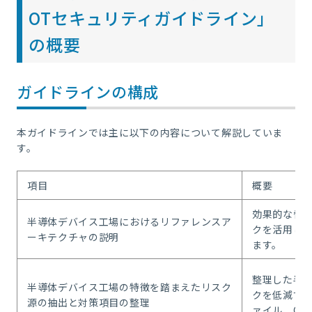
OTセキュリティガイドライン」
の概要
ガイドラインの構成
本ガイドラインでは主に以下の内容について解説していま
す。
項目
概要
効果的な脅
半導体デバイス工場におけるリファレンスア
クを活用し
ーキテクチャの説明
ます。
整理した半
半導体デバイス工場の特徴を踏まえたリスク
クを低減する
源の抽出と対策項目の整理
ァイル、CP