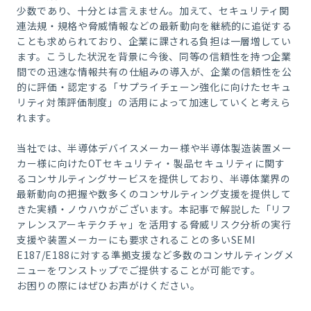
少数であり、十分とは言えません。加えて、セキュリティ関
連法規・規格や脅威情報などの最新動向を継続的に追従する
ことも求められており、企業に課される負担は一層増してい
ます。こうした状況を背景に今後、同等の信頼性を持つ企業
間での迅速な情報共有の仕組みの導入が、企業の信頼性を公
的に評価・認定する「サプライチェーン強化に向けたセキュ
リティ対策評価制度」の活用によって加速していくと考えら
れます。
当社では、半導体デバイスメーカー様や半導体製造装置メー
カー様に向けたOTセキュリティ・製品セキュリティに関す
るコンサルティングサービスを提供しており、半導体業界の
最新動向の把握や数多くのコンサルティング支援を提供して
きた実績・ノウハウがございます。本記事で解説した「リフ
ァレンスアーキテクチャ」を活用する脅威リスク分析の実行
支援や装置メーカーにも要求されることの多いSEMI
E187/E188に対する準拠支援など多数のコンサルティングメ
ニューをワンストップでご提供することが可能です。
お困りの際にはぜひお声がけください。