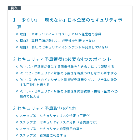
目次
1.
「少ない」「増えない」日本企業のセキュリティ予
算
理由1 セキュリティ＝「コスト」という経営者の意識
理由2 専門用語が難しく、必要性を判断できない
理由3 自社でセキュリティインシデントが発生していない
2.
セキュリティ予算獲得に必要な4つのポイント
Point 1 - 経営層が気にする同業他社を引き合いにして説明する
Point 2 - セキュリティ対策の必要性を権威づけしながら訴求する
Point 3 - 自社のインシデント影響が委託元やグループ全体に波及
する可能性を伝える
Point 4 - セキュリティ対策の必要性を内部統制・被害・企業PRの
観点で伝える
3.
セキュリティ予算取りの流れ
ステップ① セキュリティリスク特定（可視化）
ステップ➁ セキュリティリスク分析（優先度付け）
ステップ③ セキュリティ施策費用の算出
ステップ④ 経営層に報告する