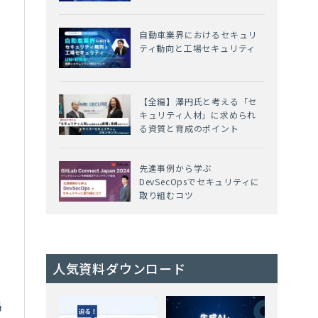
と
自動車業界におけるセキュリ
ティ動向と工場セキュリティ
何
【全編】澤円氏と考える「セ
キュリティ人材」に求められ
る資質と育成のポイント
先進事例から学ぶ
DevSecOpsでセキュリティに
取り組むコツ
な
漏
人気資料ダウンロード
に
局