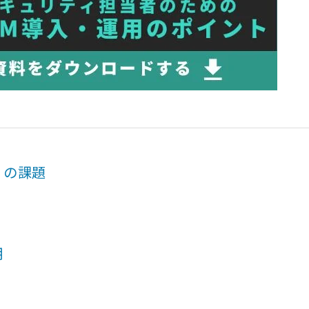
ィの課題
化
用