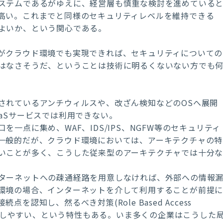
ステムであるがゆえに、経営層も慎重な検討を進めている
高い。これまでと同様のセキュリティレベルを維持できる
よいか、という関心である。
がクラウド環境でも実現できれば、セキュリティについての
はなさそうだ、ということは技術に明るくないない方でも
されているアンチウィルスや、改ざん検知などのOSへ展開
aSサービスでは利用できない。
一点に集め、WAF、IDS/IPS、NGFW等のセキュリティ
一般的だが、クラウド環境においては、アーキテクチャの特
いことが多く、こうした従来型のアーキテクチャでは十分
ターネットへの疎通経路を用意しなければ、外部への情報
環境の場合、インターネットを介して利用することが前提
認知し、然るべき対策(Role Based Access
在化しやすい、という特性もある。いま多くの企業はこうした