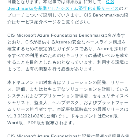
可能となります。本記事では詳細設計に対して、
CIS
Benchmarksを基準としたシステム堅牢化支援サービス
のア
プローチについて説明していきます。CIS Benchmarksの紹
介はサービス紹介ページをご覧ください。
CIS Microsoft Azure Foundations Benchmarkは名が表す
とおり、CISが提供するAzureの安全なベースライン構成を
確立するための規定的なガイダンスであり、Azureを採用す
るすべての利用者のためのセキュリティの基礎レベルを確立
することを目的としたものとなっています。利用する環境に
よって、固有の調整を行う必要があります。
本ドキュメントの対象者はソリューションの開発、リリー
ス、評価、またはセキュアなソリューションを計画している
システムおよびアプリケーション管理者、セキュリティスペ
シャリスト、監査人、ヘルプデスク、およびプラットフォー
ムリリース担当者です。本記事執筆時点での最新リリースは
v1.3.0(2021/02/01公開)です。ドキュメントはExcel版、
Word版、PDF版が配布されます。
CIS Microsoft Azure Foundationsに記載の最初の2項目を例