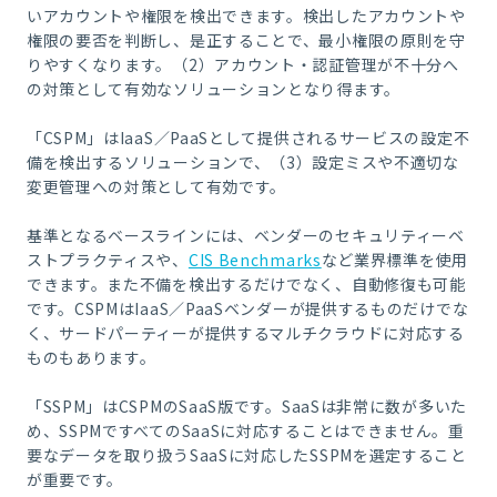
いアカウントや権限を検出できます。検出したアカウントや
権限の要否を判断し、是正することで、最小権限の原則を守
りやすくなります。（2）アカウント・認証管理が不十分へ
の対策として有効なソリューションとなり得ます。
「CSPM」はIaaS／PaaSとして提供されるサービスの設定不
備を検出するソリューションで、（3）設定ミスや不適切な
変更管理への対策として有効です。
基準となるベースラインには、ベンダーのセキュリティーベ
ストプラクティスや、
CIS Benchmarks
など業界標準を使用
できます。また不備を検出するだけでなく、自動修復も可能
です。CSPMはIaaS／PaaSベンダーが提供するものだけでな
く、サードパーティーが提供するマルチクラウドに対応する
ものもあります。
「SSPM」はCSPMのSaaS版です。SaaSは非常に数が多いた
め、SSPMですべてのSaaSに対応することはできません。重
要なデータを取り扱うSaaSに対応したSSPMを選定すること
が重要です。