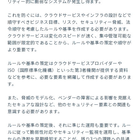
リティー的に脆弱なシステムが発生し得ます。
これを防ぐには、クラウドサービスやインフラの設計などで
順守すべきビジネス目標、リスク、セキュリティー脅威、法
令順守を考慮したルールや基準を作成する必要があります。
クラウドサービスは変化のスピードが速く、集中管理可能な
範囲が限定的であることから、ルールや基準の策定や順守が
より重要です。
ルールや基準の策定はクラウドサービスプロバイダーや
ISO（国際標準化機構）といった第3者機関が提供する資料
などを参考に、必要な要素を網羅して作成する必要がありま
す。
また、脅威のモデル化、ベンダーの障害による影響を見据え
たセキュアな設計など、他のセキュリティー要素との関連も
意識する必要があります。
ルールや基準の策定後、それに準じた運用も重要です。ルー
ルに従って脆弱性対応やセキュリティー監視を運用し、基準
からの逸脱を早期検知することが、残り3つの課題への共通