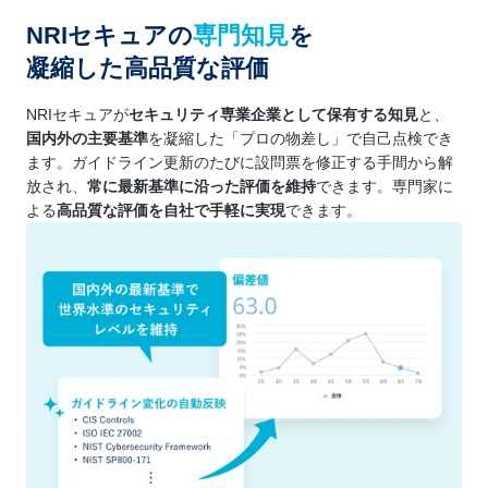
NRIセキュアの
専門知見
を
凝縮した高品質な評価
NRIセキュアが
セキュリティ専業企業として保有する知見
と、
国内外の主要基準
を凝縮した「プロの物差し」で自己点検でき
ます。ガイドライン更新のたびに設問票を修正する手間から解
放され、
常に最新基準に沿った評価を維持
できます。専門家に
よる
高品質な評価を自社で手軽に実現
できます。