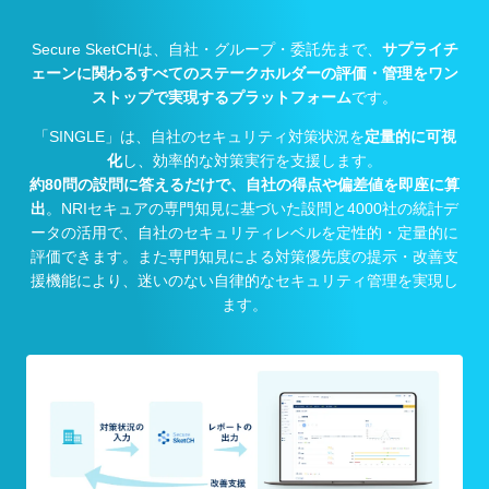
Secure SketCHは、自社・グループ・委託先まで、
サプライチ
ェーンに関わるすべてのステークホルダーの評価・管理を
ワン
ストップで実現するプラットフォーム
です。
「SINGLE」は、自社のセキュリティ対策状況を
定量的に可視
化
し、効率的な対策実行を支援します。
約80問の設問に答えるだけで、自社の得点や偏差値を即座に算
出
。NRIセキュアの専門知見に基づいた設問と4000社の統計デ
ータの活用で、
自社のセキュリティレベルを定性的・定量的に
評価できます。また専門知見による対策優先度の提示・改善支
援機能により、
迷いのない自律的なセキュリティ管理を実現し
ます。