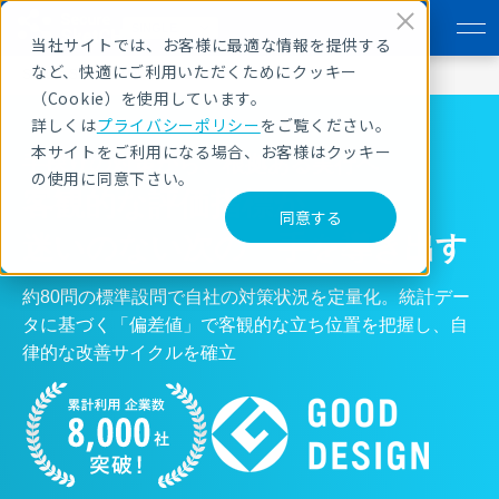
SINGLE
当社サイトでは、お客様に最適な情報を提供する
など、快適にご利用いただくためにクッキー
Secure SketCH TOP
SINGLE
（Cookie）を使用しています。
詳しくは
プライバシーポリシー
をご覧ください。
本サイトをご利用になる場合、お客様はクッキー
手探りの対策から、根拠ある実行へ
の使用に同意下さい。
客観的な評価指標が、
同意する
迷いのない次の一手を導き出す
約80問の標準設問で自社の対策状況を定量化。統計デー
タに基づく「偏差値」で客観的な立ち位置を把握し、自
律的な改善サイクルを確立