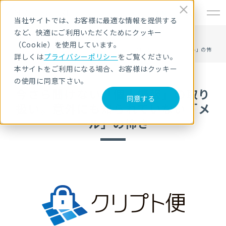
EN
当社サイトでは、お客様に最適な情報を提供する
など、快適にご利用いただくためにクッキー
HOME
サービス・製品
セキュリティ製品・ソリューション
セキュアファイル転送/共有サービス クリプト便
（Cookie）を使用しています。
今さら聞けない「個人情報」の取り扱い。意外にも知られていない「メール」の怖
詳しくは
プライバシーポリシー
をご覧ください。
さ
本サイトをご利用になる場合、お客様はクッキー
の使用に同意下さい。
今さら聞けない「個人情報」の取り
同意する
扱い。意外にも知られていない「メ
ール」の怖さ