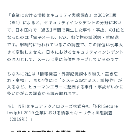
『企業における情報セキュリティ実態調査』の2019年版
（※1）によると、セキュリティインシデントの分野におい
て、日本国内で「過去1年間で発生した事件・事故」の1位と
なったのは「電子メール、FAX、郵便物の誤送信・誤配送」
です。継続的に行われているこの調査で、この順位は例年大
きく変動しません。日本におけるセキュリティインシデント
の原因として、メールは常に首位をキープしているのです。
ちなみに
2
位は「情報機器・外部記憶媒体の紛失・置き忘
れ・棄損」、また
4
位には「システム設定ミス、誤操作」が
入るなど、ヒューマンエラーに起因する事件・事故がいかに
多いかがこの調査から読み取れます。
※
1
NRI
セキュアテクノロジーズ株式会社「
NRI Secure
Insight 2019
企業における情報セキュリティ実態調査
（
2019
年）」