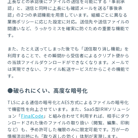
上長などの承認後にファイルの送信を可能にする「事前承
認」と、送信と同時に上長にも確認メールを送る｢事後承
認」の2つの承認機能を用意しています。組織ごとに異なる
業務ポリシーに応じた設定に対応。送信先や送信ファイルの
間違いなど、うっかりミスを確実に防ぐための重要な機能で
す。
また、たとえ送ってしまった後でも「送信取り消し機能」を
利用することで、その瞬間から受信者によるクリプト便から
の当該ファイルダウンロードができなくなります。メールで
は実現できない、ファイル転送サービスだからこその機能で
す。
●破られにくい、高度な暗号化
TLSによる通信の暗号化と
AES
方式によるファイルの暗号化
で機密性を向上させています。また、
SaaS
型
IRM
ソリューシ
ョン「
FinalCode
」と組み合わせて利用すれば、相手にダウ
ンロードされた後のファイルの取り扱い（閲覧、編集、印刷
など）も、予め許可した権限のみに限定可能です。万が一の
情報流出時にも「取り返しの効く」体制が実現します。