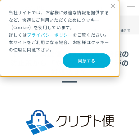
EN
当社サイトでは、お客様に最適な情報を提供する
など、快適にご利用いただくためにクッキー
HOME
サービス・製品
セキュリティ製品・ソリューション
セキュアファイル転送/共有サービス クリプト便
（Cookie）を使用しています。
【メール誤送信を徹底解説】普段の防止策から「やってしまった」時の対処法まで
詳しくは
プライバシーポリシー
をご覧ください。
本サイトをご利用になる場合、お客様はクッキー
の使用に同意下さい。
【メール誤送信を徹底解説】普段の
防止策から「やってしまった」時の
同意する
対処法まで