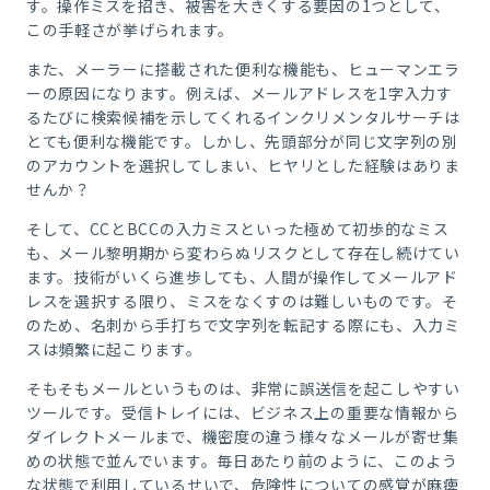
す。操作ミスを招き、被害を大きくする要因の
1
つとして、
この手軽さが挙げられます。
また、メーラーに搭載された便利な機能も、ヒューマンエラ
ーの原因になります。例えば、メールアドレスを
1
字入力す
るたびに検索候補を示してくれるインクリメンタルサーチは
とても便利な機能です。しかし、先頭部分が同じ文字列の別
のアカウントを選択してしまい、ヒヤリとした経験はありま
せんか？
そして、
CC
と
BCC
の入力ミスといった極めて初歩的なミス
も、メール黎明期から変わらぬリスクとして存在し続けてい
ます。技術がいくら進歩しても、人間が操作してメールアド
レスを選択する限り、ミスをなくすのは難しいものです。そ
のため、名刺から手打ちで文字列を転記する際にも、入力ミ
スは頻繁に起こります。
そもそもメールというものは、非常に誤送信を起こしやすい
ツールです。受信トレイには、ビジネス上の重要な情報から
ダイレクトメールまで、機密度の違う様々なメールが寄せ集
めの状態で並んでいます。毎日あたり前のように、このよう
な状態で利用しているせいで、危険性についての感覚が麻痺