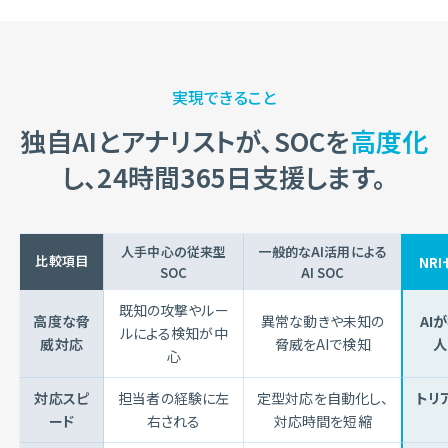
実現できること
独自AIとアナリストが、SOCを
高度化
し、
24時間365日支援します。
人手中心の従来型
一般的なAI活用による
比較項目
NRI
SOC
AI SOC
既知の攻撃やルー
高度な脅
異常な動きや未知の
AI
ルによる検知が中
威対応
脅威をAIで検知
人
心
対応スピ
担当者の経験に左
定型対応を自動化し、
トリ
ード
右される
対応時間を短縮