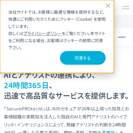
EN
当社サイトでは、お客様に最適な情報を提供するなど、
快適にご利用いただくためにクッキー（Cookie）を使用
HOME
サービス・製品
SOC・マネージドセキュリティサービス
SecurePROtecht
しています。
詳しくは
プライバシーポリシー
をご覧ください。本サイト
NRIセキュア
マネージドセキュリティサービス・
をご利用になる場合、お客様はクッキーの使用に同意
Agentic SOC
下さい。
同意する
AIとアナリストの連携により、
24時間365日
、
迅速で高品質なサービスを提供します。
「SecurePROtecht」は、NRIセキュアが20年以上培った知見とお
客様組織の実務知を注入した独自のAIと専門アナリストのハイブ
リッド・インテリジェンスによって、熟練アナリストの判断を24時間
365日、一貫した品質で再現し、検知・運用／判断を
高度化
しま