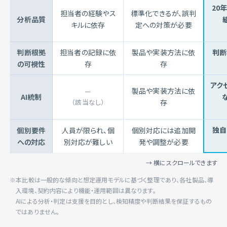
20
担当者の経験やス
標準化できるが、誤判
分析品質
キルに依存
定への対策が必要
判断根拠
担当者の記録に依
製品や実装方法に依
判断
の
可視性
存
存
アク
製品や実装方法に依
ー
AI統制
（該当なし）
存
独自
個別要件
人員が限られ、個
個別対応には追加開
への
対応
別対応が難しい
発や調整が必要
→ 横にスクロールできます
※本比較は一般的な傾向と想定運用モデルに基づく整理であり、各社製品、導
入環境、契約内容により機能・運用範囲は異なります。
AIによる分析・判定は支援を目的とし、検知精度や判断結果を保証するもの
ではありません。