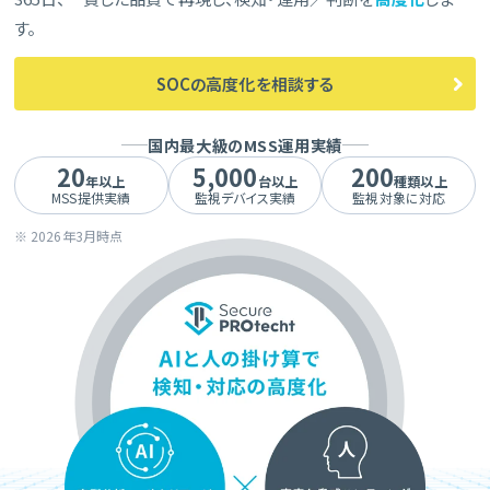
す。
SOCの高度化を相談する
国内最大級のMSS運用実績
20
5,000
200
年以上
台以上
種類以上
MSS提供実績
監視デバイス実績
監視対象に対応
※ 2026年3月時点