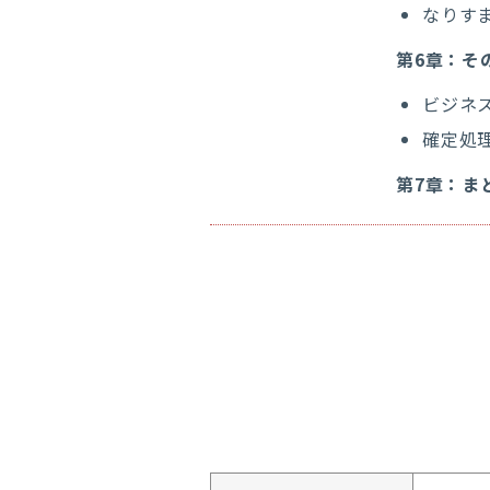
なりす
第6章：そ
ビジネ
確定処
第7章：ま