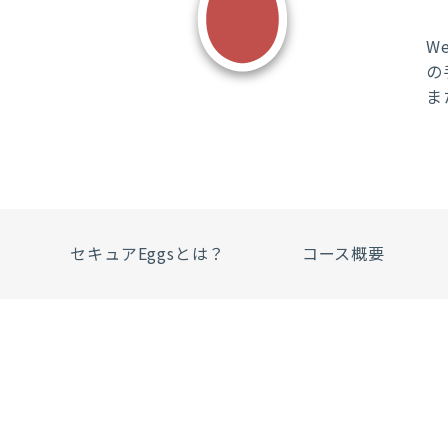
W
の
ま
セキュアEggsとは？
コース概要