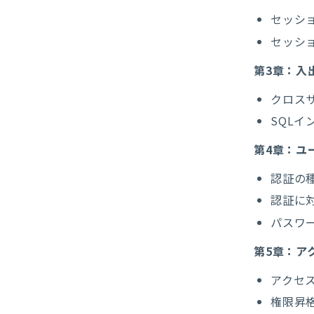
セッシ
セッシ
第3章：入
クロス
SQLイ
第4章：ユ
認証の
認証に
パスワ
第5章：ア
アクセ
権限昇