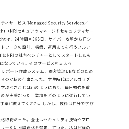
ス(Managed Security Services／
techt（NRIセキュアのマネージドセキュリティサー
echtは、24時間×365日、サイバー攻撃からITシ
ットワークの設計、構築、運用までを行うフルア
年にNRIの社内ベンチャーとしてスタートしたも
業になっている。そのサービスを支える
サイト、レポート作成システム、顧客管理DBなどのため
するのが私の仕事だった。学生時代はアルゴリズ
に学ぶべきことは山のようにあり、毎日勉強を重
うのが実感だった。業務をどのように遂行してい
が丁寧に教えてくれた。しかし、技術は自分で学び
資格取得だった。会社はセキュリティ技術やプロ
ゴリー別に推奨資格を選定していた。私は試験の