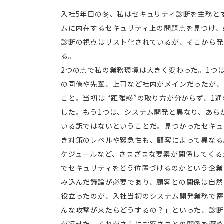
入社5年目の冬、私はセキュリティ診断を主務と
ムに内在するセキュリティ上の問題点を見つけ、
診断の視点はリスト化されているが、そこから発
る。
2つの点で私の業務環境は大きく変わった。1つ
の同僚や先輩、上司など社内がメインだったが、
こと。当初は “距離感”の取り方が分からず、1
した。もう1つは、システム開発と異なり、あら
いる訳ではないということだ。見つかったセキュ
き対策のレベルや緊急性も、顧客によって異なる
ケジュールなど、さまざまな要素が関係してくる
でセキュリティをどう位置づけるのかという企業
み込んだ議論が必要であり、顧客との関係は自然
役立ったのが、入社当初のシステム開発業務で蓄
んな攻撃が来たらどうするの？」といった、診断
が返せた。それがさらにお客さまとの関係を深め