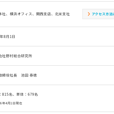
本社、横浜オフィス、関西支店、北米支社
アクセス方法
0年8月1日
会社野村総合研究所
取締役社長
池田 泰徳
：
815
名、単体：
679
名
26年4月1日現在