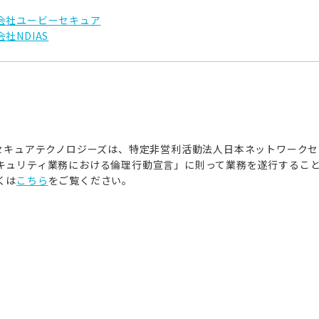
会社ユービーセキュア
社NDIAS
Iセキュアテクノロジーズは、特定非営利活動法人日本ネットワークセ
キュリティ業務における倫理行動宣言」に則って業務を遂行するこ
くは
こちら
をご覧ください。