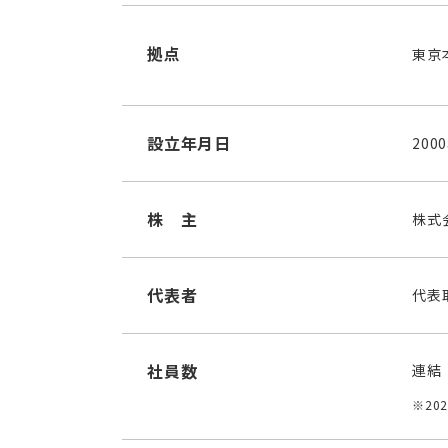
拠点
東京
設立年月日
200
株 主
株式
代表者
代表
社員数
連結
※20