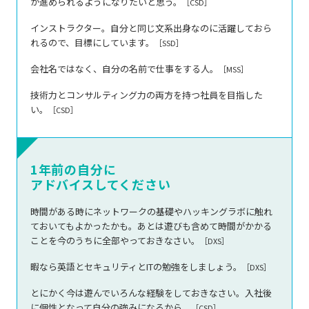
が進められるようになりたいと思う。
［CSD］
インストラクター。自分と同じ文系出身なのに活躍しておら
れるので、目標にしています。
［SSD］
会社名ではなく、自分の名前で仕事をする人。
［MSS］
技術力とコンサルティング力の両方を持つ社員を目指した
い。
［CSD］
1年前の自分に
アドバイスしてください
時間がある時にネットワークの基礎やハッキングラボに触れ
ておいてもよかったかも。あとは遊びも含めて時間がかかる
ことを今のうちに全部やっておきなさい。
［DXS］
暇なら英語とセキュリティとITの勉強をしましょう。
［DXS］
とにかく今は遊んでいろんな経験をしておきなさい。入社後
に個性となって自分の強みになるから。
［CSD］