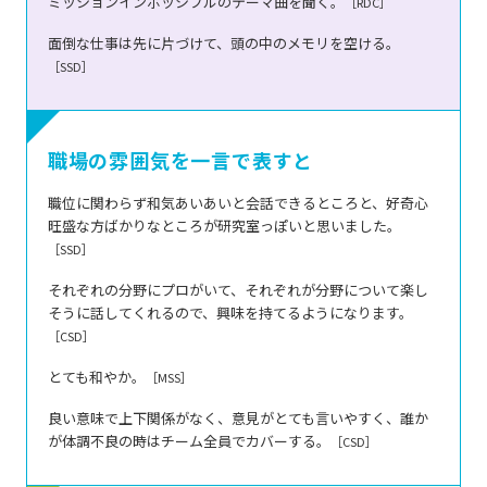
ミッションインポッシブルのテーマ曲を聞く。
［RDC］
面倒な仕事は先に片づけて、頭の中のメモリを空ける。
［SSD］
職場の雰囲気を一言で表すと
職位に関わらず和気あいあいと会話できるところと、好奇心
旺盛な方ばかりなところが研究室っぽいと思いました。
［SSD］
それぞれの分野にプロがいて、それぞれが分野について楽し
そうに話してくれるので、興味を持てるようになります。
［CSD］
とても和やか。
［MSS］
良い意味で上下関係がなく、意見がとても言いやすく、誰か
が体調不良の時はチーム全員でカバーする。
［CSD］