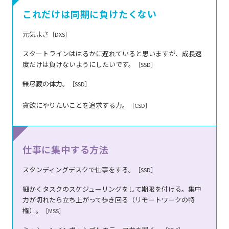
これだけは同期に
負けたくない
元気よさ
［DXS］
スタートラインははるかに遅れていると思いますが、成長速
度だけは負けないようにしたいです。
［SSD］
無尽蔵の体力。
［SSD］
貪欲にやりたいことを追求する力。
［CSD］
仕事に集中する方法
スタンディングデスクで仕事をする。
［SSD］
細かくタスクのスケジューリングをして期限を付ける。集中
力が切れたら立ち上がって歩き回る（リモートワークの特
権）。
［MSS］