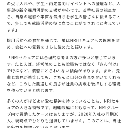
の受け入れや、学生・内定者向けイベントへの登壇など、人
事部の新卒採用活動の支援が中心です。若手社員の視点か
ら、自身の経験や率直な気持ちを学生の皆さんに伝えること
で、少しでも就職活動の役に立つことができればと考えてい
ます」
採用活動への参加を通じて、萬はNRIセキュアへの理解を深
め、会社への愛着をさらに強めたと語ります。
「NRIセキュアには合理的な考えの方が多いと感じていま
す。たとえば、経営陣のことも役職名ではなく『さん付け』
で呼ぶなど、慣習にとらわれない傾向があります。また、先
輩と意見が衝突しても、きちんと自分の意見を聞いてくれる
など、こうした風通しの良さが社員の挑戦を後押しする環境
を作っていると感じます。
多くの人がほどよい愛社精神を持っていることも、NRIセキ
ュアの大きな特徴です。組織改編にともなって、NRIグルー
プ内で異動したケースはありますが、2020年入社の同期30
人、現時点でひとりも退職していません。このことは、当社
の魅力を物語っていると思います。