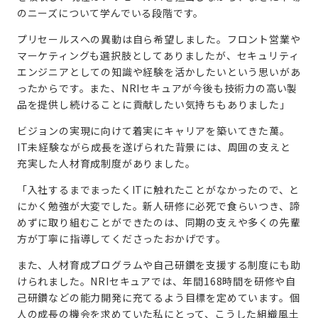
のニーズについて学んでいる段階です。
プリセールスへの異動は自ら希望しました。フロント営業や
マーケティングも選択肢としてありましたが、セキュリティ
エンジニアとしての知識や経験を活かしたいという思いがあ
ったからです。また、NRIセキュアが今後も技術力の高い製
品を提供し続けることに貢献したい気持ちもありました」
ビジョンの実現に向けて着実にキャリアを築いてきた萬。
IT未経験ながら成長を遂げられた背景には、周囲の支えと
充実した人材育成制度がありました。
「入社するまでまったくITに触れたことがなかったので、と
にかく勉強が大変でした。新人研修に必死で食らいつき、諦
めずに取り組むことができたのは、同期の支えや多くの先輩
方が丁寧に指導してくださったおかげです。
また、人材育成プログラムや自己研鑽を支援する制度にも助
けられました。NRIセキュアでは、年間168時間を研修や自
己研鑽などの能力開発に充てるよう目標を定めています。個
人の成長の機会を求めていた私にとって、こうした組織風土