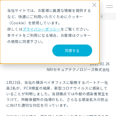
EN
当社サイトでは、お客様に最適な情報を提供する
など、快適にご利用いただくためにクッキー
HOME
ニュース・トピックス
新型コロナウイルス感染者の発生について
（Cookie）を使用しています。
詳しくは
プライバシーポリシー
をご覧ください。
本サイトをご利用になる場合、お客様はクッキー
の使用に同意下さい。
お知らせ
同意する
新型コロナウイルス感染者の発生について
2022.01.26
NRIセキュアテクノロジーズ株式会社
1月23日、当社の横浜ベイオフィスに勤務するパートナー社
員2名が、
PCR
検査の結果、新型コロナウイルスに感染して
いることが判明しました。当該拠点では今般の感染者発生を
うけて、所轄保健所の指導のもと、さらなる感染拡大の防止
に向けた適切な対応を行っています。