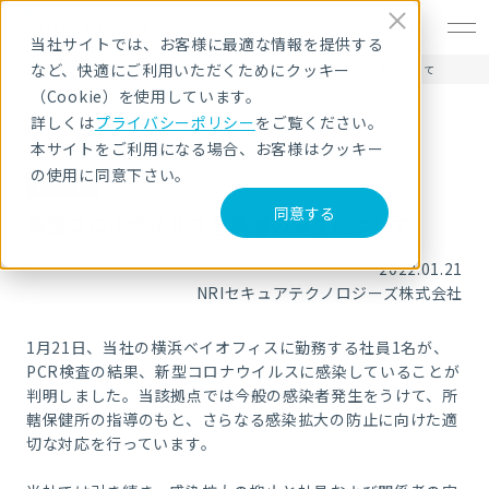
EN
当社サイトでは、お客様に最適な情報を提供する
など、快適にご利用いただくためにクッキー
HOME
ニュース・トピックス
新型コロナウイルス感染者の発生について
（Cookie）を使用しています。
詳しくは
プライバシーポリシー
をご覧ください。
本サイトをご利用になる場合、お客様はクッキー
の使用に同意下さい。
お知らせ
同意する
新型コロナウイルス感染者の発生について
2022.01.21
NRIセキュアテクノロジーズ株式会社
1月21日、当社の横浜ベイオフィスに勤務する社員1名が、
PCR
検査の結果、新型コロナウイルスに感染していることが
判明しました。当該拠点では今般の感染者発生をうけて、所
轄保健所の指導のもと、さらなる感染拡大の防止に向けた適
切な対応を行っています。