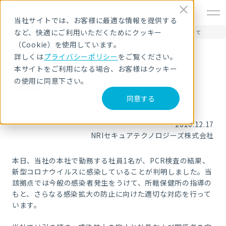
EN
当社サイトでは、お客様に最適な情報を提供する
など、快適にご利用いただくためにクッキー
HOME
ニュース・トピックス
新型コロナウイルス感染者の発生について
（Cookie）を使用しています。
詳しくは
プライバシーポリシー
をご覧ください。
本サイトをご利用になる場合、お客様はクッキー
の使用に同意下さい。
お知らせ
同意する
新型コロナウイルス感染者の発生について
2020.12.17
NRIセキュアテクノロジーズ株式会社
本日、当社の本社で勤務する社員1名が、PCR検査の結果、
新型コロナウイルスに感染していることが判明しました。当
該拠点では今般の感染者発生をうけて、所轄保健所の指導の
もと、さらなる感染拡大の防止に向けた適切な対応を行って
います。