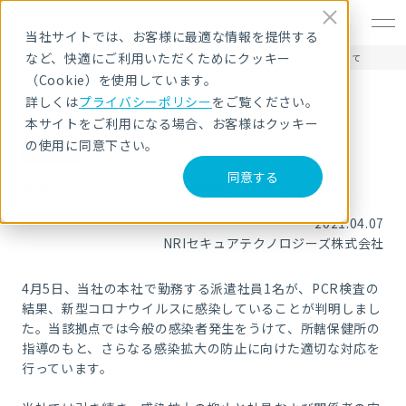
EN
当社サイトでは、お客様に最適な情報を提供する
など、快適にご利用いただくためにクッキー
HOME
ニュース・トピックス
新型コロナウイルス感染者の発生について
（Cookie）を使用しています。
詳しくは
プライバシーポリシー
をご覧ください。
本サイトをご利用になる場合、お客様はクッキー
の使用に同意下さい。
お知らせ
同意する
新型コロナウイルス感染者の発生について
2021.04.07
NRIセキュアテクノロジーズ株式会社
4
月
5
日、当社の本社で勤務する派遣社員
1
名が、
PCR
検査の
結果、新型コロナウイルスに感染していることが判明しまし
た。当該拠点では今般の感染者発生をうけて、所轄保健所の
指導のもと、さらなる感染拡大の防止に向けた適切な対応を
行っています。