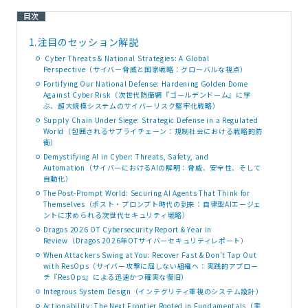
目次
1.
注目のセッション解説
Cyber Threats & National Strategies: A Global
Perspective（サイバー脅威と国家戦略：グローバルな視点）
Fortifying Our National Defense: Hardening Golden Dome
Against Cyber Risk（次世代防衛網『ゴールデンドーム』に学
ぶ、超大規模システムのサイバーリスク堅牢化戦略）
Supply Chain Under Siege: Strategic Defense in a Regulated
World（包囲されるサプライチェーン：規制社会における戦略的防
衛）
Demystifying AI in Cyber: Threats, Safety, and
Automation（サイバーにおけるAIの解明：脅威、安全性、そして
自動化）
The Post-Prompt World: Securing AI Agents That Think for
Themselves（ポスト・プロンプト時代の到来：自律型AIエージェ
ントに求められる次世代セキュリティ戦略）
Dragos 2026 OT Cybersecurity Report & Year in
Review（Dragos 2026年OTサイバーセキュリティレポート）
When Attackers Swing at You: Recover Fast & Don't Tap Out
with ResOps（サイバー攻撃に屈しない組織へ：実践的アプロー
チ『ResOps』による迅速かつ確実な復旧）
Integrous System Design（インテグリティ重視のシステム設計）
Actionability: The Next Frontier Rooted in Fundamentals（実