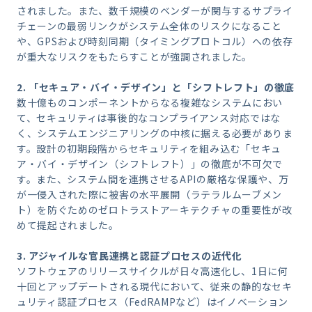
されました。また、数千規模のベンダーが関与するサプライ
チェーンの最弱リンクがシステム全体のリスクになること
や、GPSおよび時刻同期（タイミングプロトコル）への依存
が重大なリスクをもたらすことが強調されました。
2. 「セキュア・バイ・デザイン」と「シフトレフト」の徹底
数十億ものコンポーネントからなる複雑なシステムにおい
て、セキュリティは事後的なコンプライアンス対応ではな
く、システムエンジニアリングの中核に据える必要がありま
す。設計の初期段階からセキュリティを組み込む「セキュ
ア・バイ・デザイン（シフトレフト）」の徹底が不可欠で
す。また、システム間を連携させるAPIの厳格な保護や、万
が一侵入された際に被害の水平展開（ラテラルムーブメン
ト）を防ぐためのゼロトラストアーキテクチャの重要性が改
めて提起されました。
3. アジャイルな官民連携と認証プロセスの近代化
ソフトウェアのリリースサイクルが日々高速化し、1日に何
十回とアップデートされる現代において、従来の静的なセキ
ュリティ認証プロセス（FedRAMPなど）はイノベーション