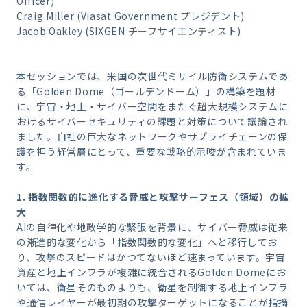
Officer)
Craig Miller (Viasat Government プレジデント)
Jacob Oakley (SIXGEN チーフサイエンティスト)
本セッションでは、米国の次世代ミサイル防衛システムであ
る「Golden Dome（ゴールデンドーム）」の構築を題材
に、宇宙・地上・サイバー空間をまたぐ超大規模システムに
おけるサイバーセキュリティの課題と対策について議論され
ました。自社の巨大なネットワークやサプライチェーンの保
護を担う経営層にとって、重要な戦略的示唆が含まれていま
す。
1. 指数関数的に進化する脅威と攻撃サーフェス（領域）の拡
大
AIの自律化や地政学的な緊張を背景に、サイバー脅威は従来
の漸進的な変化から「指数関数的な変化」へと移行してお
り、攻撃のスピードはかつてないほど速まっています。宇宙
資産と地上インフラが複雑に統合されるGolden Domeにお
いては、衛星そのものよりも、衛星を制御する地上インフラ
や通信レイヤーが最初期の攻撃ターゲットになることが指摘