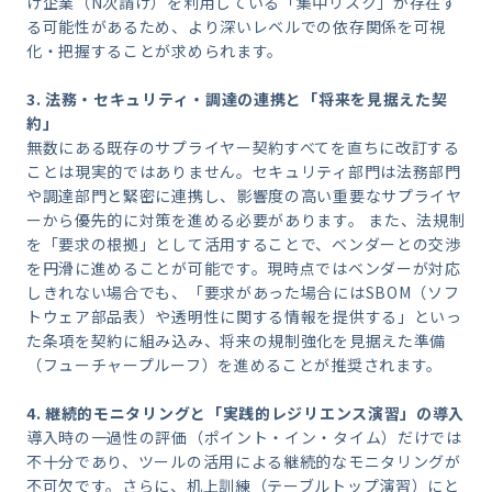
け企業（N次請け）を利用している「集中リスク」が存在す
る可能性があるため、より深いレベルでの依存関係を可視
化・把握することが求められます。
3.
法務・セキュリティ・調達の連携と「将来を見据えた契
約」
無数にある既存のサプライヤー契約すべてを直ちに改訂する
ことは現実的ではありません。セキュリティ部門は法務部門
や調達部門と緊密に連携し、影響度の高い重要なサプライヤ
ーから優先的に対策を進める必要があります。 また、法規制
を「要求の根拠」として活用することで、ベンダーとの交渉
を円滑に進めることが可能です。現時点ではベンダーが対応
しきれない場合でも、「要求があった場合にはSBOM（ソフ
トウェア部品表）や透明性に関する情報を提供する」といっ
た条項を契約に組み込み、将来の規制強化を見据えた準備
（フューチャープルーフ）を進めることが推奨されます。
4.
継続的モニタリングと「実践的レジリエンス演習」の導入
導入時の一過性の評価（ポイント・イン・タイム）だけでは
不十分であり、ツールの活用による継続的なモニタリングが
不可欠です。さらに、机上訓練（テーブルトップ演習）にと