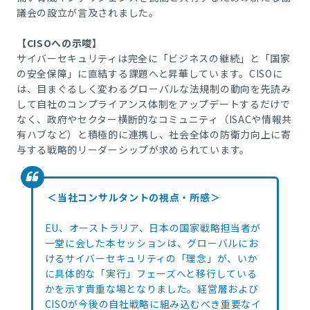
議会の設立が言及されました。
【CISOへの示唆】
サイバーセキュリティは完全に「ビジネスの継続」と「国家
の安全保障」に直結する課題へと昇華しています。CISOに
は、目まぐるしく変わるグローバルな法規制の動向を先読み
して自社のコンプライアンス体制をアップデートするだけで
なく、政府やセクター横断的なコミュニティ（ISACや情報共
有ハブなど）と積極的に連携し、社会全体の防衛力向上に寄
与する戦略的リーダーシップが求められています。
＜当社コンサルタントの視点・所感＞
EU、オーストラリア、日本の国家戦略担当者が
一堂に会した本セッションは、グローバルにお
けるサイバーセキュリティの「理念」が、いか
に具体的な「実行」フェーズへと移行している
かを示す貴重な場となりました。経営層および
CISOが今後の自社戦略に組み込むべき重要なイ