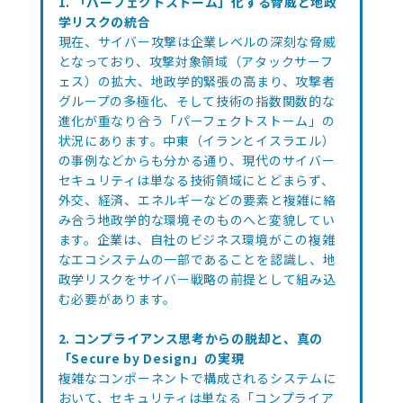
1. 「パーフェクトストーム」化する脅威と地政
学リスクの統合
現在、サイバー攻撃は企業レベルの深刻な脅威
となっており、攻撃対象領域（アタックサーフ
ェス）の拡大、地政学的緊張の高まり、攻撃者
グループの多極化、そして技術の指数関数的な
進化が重なり合う「パーフェクトストーム」の
状況にあります。中東（イランとイスラエル）
の事例などからも分かる通り、現代のサイバー
セキュリティは単なる技術領域にとどまらず、
外交、経済、エネルギーなどの要素と複雑に絡
み合う地政学的な環境そのものへと変貌してい
ます。企業は、自社のビジネス環境がこの複雑
なエコシステムの一部であることを認識し、地
政学リスクをサイバー戦略の前提として組み込
む必要があります。
2. コンプライアンス思考からの脱却と、真の
「Secure by Design」の実現
複雑なコンポーネントで構成されるシステムに
おいて、セキュリティは単なる「コンプライア