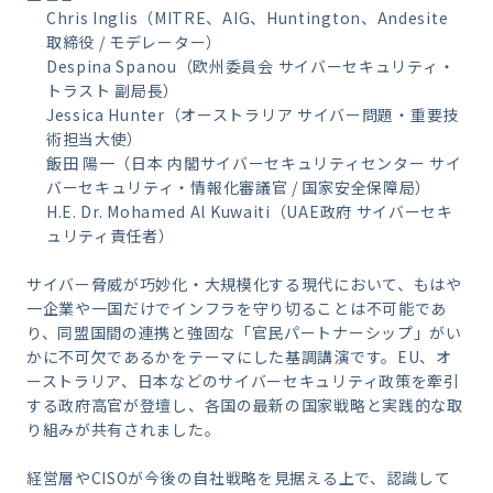
Chris Inglis（MITRE、AIG、Huntington、Andesite
取締役 / モデレーター）
Despina Spanou（欧州委員会 サイバーセキュリティ・
トラスト 副局長）
Jessica Hunter（オーストラリア サイバー問題・重要技
術担当大使）
飯田 陽一（日本 内閣サイバーセキュリティセンター サイ
バーセキュリティ・情報化審議官 / 国家安全保障局）
H.E. Dr. Mohamed Al Kuwaiti（UAE政府 サイバーセキ
ュリティ責任者）
サイバー脅威が巧妙化・大規模化する現代において、もはや
一企業や一国だけでインフラを守り切ることは不可能であ
り、同盟国間の連携と強固な「官民パートナーシップ」がい
かに不可欠であるかをテーマにした基調講演です。EU、オ
ーストラリア、日本などのサイバーセキュリティ政策を牽引
する政府高官が登壇し、各国の最新の国家戦略と実践的な取
り組みが共有されました。
経営層やCISOが今後の自社戦略を見据える上で、認識して