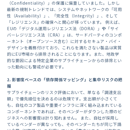
（Confidentiality）」の保護に偏重していました。しかし
最新の規制トレンドでは、システムやネットワークの「可用
性（Availability）」、「完全性（Integrity）」、そして
「レジリエンス」の確保へと関心が移っています。 例えば、
EUの「デジタル運用レジリエンス法（DORA）」
や
「サイ
バーレジリエンス法（CRA）」は、サードパーティのコンポ
ーネント（オープンソース含む）に対するセキュア・バイ・
デザインを義務付けており、これらを満たさない製品は実質
的にEU市場から排除されることになります。また、地政学
的な要因による特定企業のサプライチェーンからの排除とい
った動向にも警戒が必要です。
2.
影響度ベースの「依存関係マッピング」と集中リスクの把
握
サプライチェーンのリスク評価において、単なる「調達支出
額」で優先順位を決めるのは危険です。支出額が小さくて
も、自社のコア製品や重要インフラに深く組み込まれている
コンポーネントであれば、そのベンダーがダウンした際のビ
ジネスへの影響度は計り知れません。 また、自社が採用し
ているベンダーが異なっても、そのベンダーたちが同じ下請