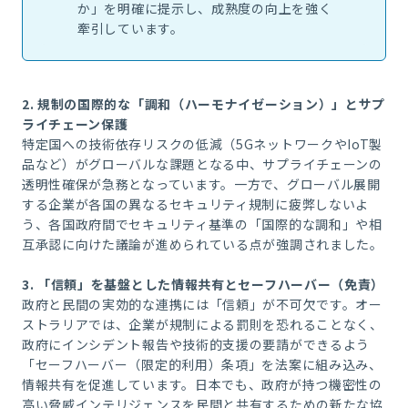
か」を明確に提示し、成熟度の向上を強く
牽引しています。
2.
規制の国際的な「調和（ハーモナイゼーション）」とサプ
ライチェーン保護
特定国への技術依存リスクの低減（5GネットワークやIoT製
品など）がグローバルな課題となる中、サプライチェーンの
透明性確保が急務となっています。一方で、グローバル展開
する企業が各国の異なるセキュリティ規制に疲弊しないよ
う、各国政府間でセキュリティ基準の「国際的な調和」や相
互承認に向けた議論が進められている点が強調されました。
3.
「信頼」を基盤とした情報共有とセーフハーバー（免責）
政府と民間の実効的な連携には「信頼」が不可欠です。オー
ストラリアでは、企業が規制による罰則を恐れることなく、
政府にインシデント報告や技術的支援の要請ができるよう
「セーフハーバー（限定的利用）条項」を法案に組み込み、
情報共有を促進しています。日本でも、政府が持つ機密性の
高い脅威インテリジェンスを民間と共有するための新たな協