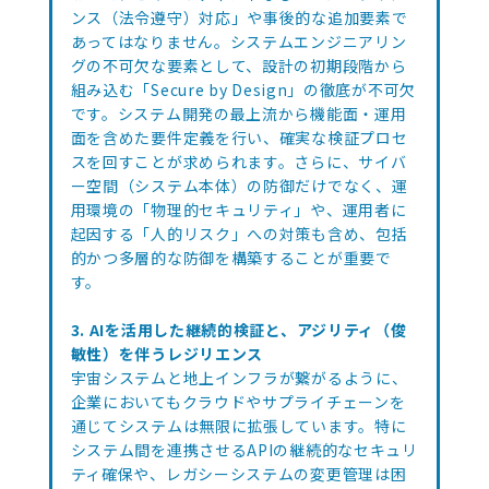
ンス（法令遵守）対応」や事後的な追加要素で
あってはなりません。システムエンジニアリン
グの不可欠な要素として、設計の初期段階から
組み込む「Secure by Design」の徹底が不可欠
です。システム開発の最上流から機能面・運用
面を含めた要件定義を行い、確実な検証プロセ
スを回すことが求められます。さらに、サイバ
ー空間（システム本体）の防御だけでなく、運
用環境の「物理的セキュリティ」や、運用者に
起因する「人的リスク」への対策も含め、包括
的かつ多層的な防御を構築することが重要で
す。
3. AIを活用した継続的検証と、アジリティ（俊
敏性）を伴うレジリエンス
宇宙システムと地上インフラが繋がるように、
企業においてもクラウドやサプライチェーンを
通じてシステムは無限に拡張しています。特に
システム間を連携させるAPIの継続的なセキュリ
ティ確保や、レガシーシステムの変更管理は困