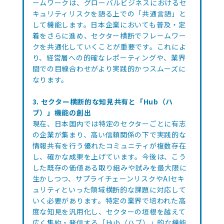
ームワークは、グローバルビジネスにおけるセ
キュリティリスクを語る上での「共通言語」と
して機能します。日本企業においても普及・定
着をさらに進め、セクター横断でフレームワー
クを共通化していくことが重要です。これによ
り、経営層への的確なレポーティングや、業界
間での目線合わせがより実践的かつスムーズに
なります。
3. セクター横断的な知見共有と「Hub（ハ
ブ）」機能の創出
現在、日本国内では特定のセクターごとに有志
の企業が集まり、高い信頼関係の下で実践的な
情報共有を行う優れたコミュニティが複数存在
し、確かな成果を上げています。今後は、こう
した既存の価値ある取り組みや試みを最大限に
生かしつつ、サプライチェーンリスクやAIセキ
ュリティといった領域横断的な課題に対応して
いく必要があります。特定の業界で培われた高
度な知見を汎用化し、セクターの垣根を越えて
広く集約・発信する「Hub（ハブ）」的な機能