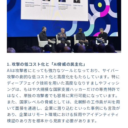
1. 攻撃の低コスト化と「AI脅威の民主化」
AIは攻撃者にとっても強力なツールとなっており、サイバー
攻撃の劇的な低コスト化と高度化をもたらしています。特に
ディープフェイク技術を用いた高度ななりすましやフィッシ
ングは、もはや大規模な国家支援ハッカーだけの専売特許で
はなく、単独の攻撃者でも容易に実行可能になっています。
また、国家レベルの脅威としては、北朝鮮の工作員がAIを用
いて面接を通過し、企業に潜り込むといった事例にも言及が
あり、企業はリモート環境における採用やアイデンティティ
検証のあり方を根本から見直す必要があります。