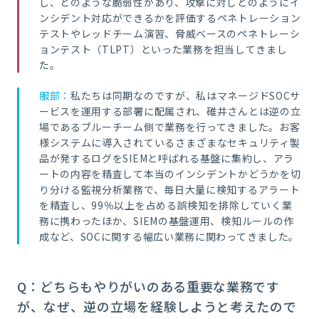
し、どのような脆弱性があり、攻撃に対しどのようにイ
ンシデント対応ができるかを評価するペネトレーション
テストやレッドチーム演習、脅威ベースのペネトレーシ
ョンテスト（TLPT）といった業務を担当してきまし
た。
服部：
私たちは同期なのですが、私はマネージドSOCサ
ービスを運用する部署に配属され、碓井さんとは逆の立
場であるブルーチーム側で業務を行ってきました。お客
様システムに導入されているさまざまなセキュリティ製
品が発するログをSIEMと呼ばれる基盤に集約し、アラ
ートの内容を精査して本当のインシデントかどうかを切
り分ける監視分析業務で、毎日
大量に検知するアラート
を精査し、
99％以上を占める誤検知を排除していく業
務に携わったほか、SIEMの基盤運用、検知ルールの作
成など、SOCに関する幅広い業務に関わってきました。
Q：どちらもやりがいのある重要な業務です
が、なぜ、逆の立場を経験しようと考えたので