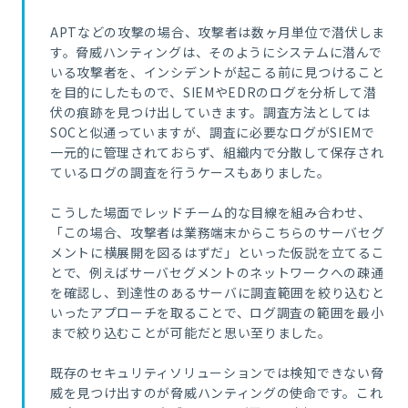
APT
などの攻撃の場合、攻撃者は数ヶ月単位で潜伏しま
す。脅威ハンティングは、そのようにシステムに潜んで
いる攻撃者を、インシデントが起こる前に見つけること
を目的にしたもので、SIEMやEDRのログを分析して潜
伏の痕跡を見つけ出していきます。調査方法としては
SOCと似通っていますが、調査に必要なログがSIEMで
一元的に管理されておらず、組織内で分散して保存され
ているログの調査を行うケースもありました。
こうした場面でレッドチーム的な目線を組み合わせ、
「この場合、攻撃者は業務端末からこちらのサーバセグ
メントに横展開を図るはずだ」といった仮説を立てるこ
とで、例えばサーバセグメントのネットワークへの疎通
を確認し、到達性のあるサーバに調査範囲を絞り込むと
いったアプローチを取ることで、ログ調査の範囲を最小
まで絞り込むことが可能だと思い至りました。
既存のセキュリティソリューションでは検知できない脅
威を見つけ出す
のが脅威ハンティングの使命です。これ