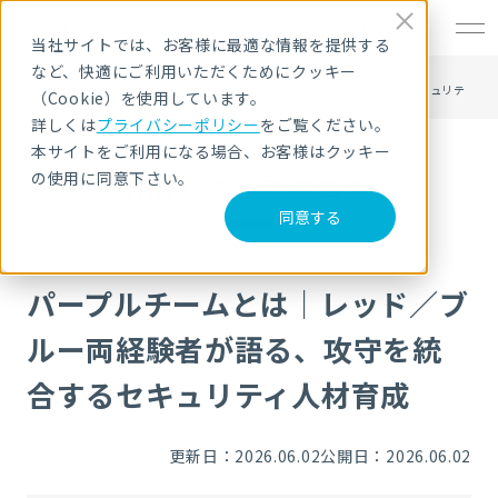
EN
当社サイトでは、お客様に最適な情報を提供する
など、快適にご利用いただくためにクッキー
HOME
NRIセキュア ブログ
パープルチームとは｜レッド／ブルー両経験者が語る、攻守を統合するセキュリテ
（Cookie）を使用しています。
ィ人材育成
詳しくは
プライバシーポリシー
をご覧ください。
本サイトをご利用になる場合、お客様はクッキー
の使用に同意下さい。
NRIセキュア ブログ
同意する
パープルチームとは｜レッド／ブ
ルー両経験者が語る、攻守を統
合するセキュリティ人材育成
更新日：2026.06.02
公開日：2026.06.02