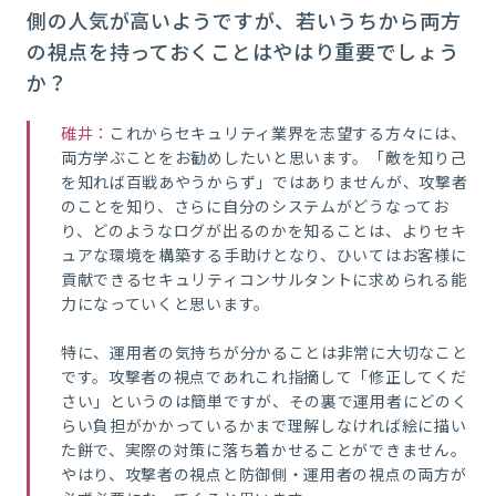
側の人気が高いようですが、若いうちから両方
の視点を持っておくことはやはり重要でしょう
か？
碓井：
これからセキュリティ業界を志望する方々には、
両方学ぶことをお勧めしたいと思います。「敵を知り己
を知れば百戦あやうからず」ではありませんが、攻撃者
のことを知り、さらに自分のシステムがどうなってお
り、どのようなログが出るのかを知ることは、よりセキ
ュアな環境を構築する手助けとなり、ひいてはお客様に
貢献できるセキュリティコンサルタントに求められる能
力になっていくと思います。
特に、運用者の気持ちが分かることは非常に大切なこと
です。攻撃者の視点であれこれ指摘して「修正してくだ
さい」というのは簡単ですが、その裏で運用者にどのく
らい負担がかかっているかまで理解しなければ絵に描い
た餅で、実際の対策に落ち着かせることができません。
やはり、攻撃者の視点と防御側・運用者の視点の両方が