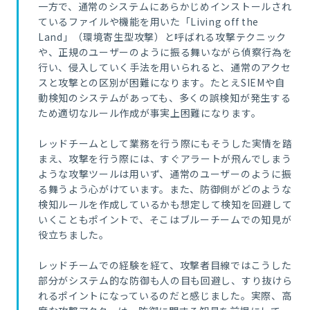
一方で、通常のシステムにあらかじめインストールされ
ているファイルや機能を用いた「Living off the
Land」（環境寄生型攻撃）と呼ばれる攻撃テクニック
や、正規のユーザーのように振る舞いながら偵察行為を
行い、侵入していく手法を用いられると、通常のアクセ
スと攻撃との区別が困難になります。たとえSIEMや自
動検知のシステムがあっても、多くの誤検知が発生する
ため適切なルール作成が事実上困難になります。
レッドチームとして業務を行う際にもそうした実情を踏
まえ、
攻撃を行う際には、すぐアラートが飛んでしまう
ような攻撃ツールは用いず、通常のユーザーのように振
る舞うよう心がけています。また、防御側がどのような
検知ルールを作成しているかも想定して検知を回避して
いくこともポイントで、そこはブルーチームでの知見が
役立ちました。
レッドチームでの経験を経て、攻撃者目線ではこうした
部分がシステム的な防御も人の目も回避し、すり抜けら
れるポイントになっているのだと感じました。実際、
高