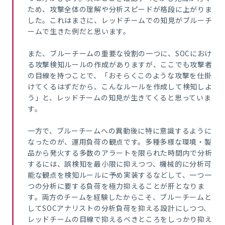
ため、攻撃全体の理解や分析スピードが格段に上がりま
した。これはまさに、レッドチームでの知見がブルーチ
ームで生きた例だと思います。
また、ブルーチームの重要な役割の一つに、SOCにおけ
る攻撃検知ルールの作成がありますが、ここでも攻撃者
の目線を持つことで、「おそらくこのような攻撃を仕掛
けてくるはずだから、こんなルールを作成して検知しよ
う」と、レッドチームの知見が生きてくると思っていま
す。
一方で、ブルーチームへの異動後に特に意識するように
なったのが、運用負荷の観点です。
多種多様
な環境・製
品から発火する多数のアラートを限られた時間内で分析
するには、誤検知を最小限に抑えつつ、機械的に分析可
能な観点を検知ルールに予め実装するなどして、一つ一
つの分析に要する負荷を極力抑えることが肝となりま
す。
両方のチームを経験したからこそ、ブルーチームと
してSOCアナリストの分析負荷を抑える設計にしつつ、
レッドチームの目線で抑えるべきところをしっかり抑え