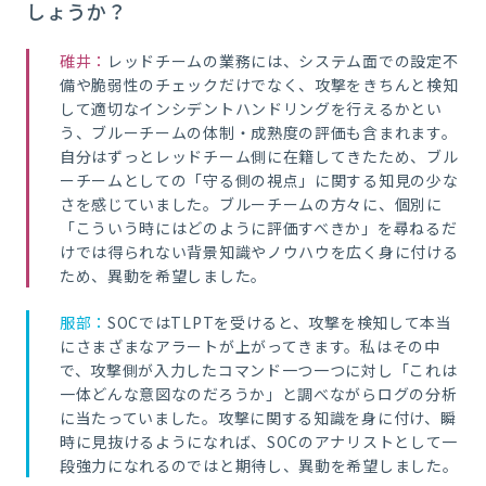
しょうか？
碓井：
レッドチームの業務には、システム面での設定不
備や脆弱性のチェックだけでなく、攻撃をきちんと検知
して適切なインシデントハンドリングを行えるかとい
う、ブルーチームの体制・成熟度の評価も含まれます。
自分はずっとレッドチーム側に在籍してきたため、ブル
ーチームとしての「守る側の視点」に関する知見の少な
さを感じていました。ブルーチームの方々に、個別に
「こういう時にはどのように評価すべきか」を尋ねるだ
けでは得られない背景知識やノウハウを広く身に付ける
ため、異動を希望しました。
服部：
SOCではTLPTを受けると、攻撃を検知して本当
にさまざまなアラートが上がってきます。私はその中
で、攻撃側が入力したコマンド一つ一つに対し「これは
一体どんな意図なのだろうか」と調べながらログの分析
に当たっていました。攻撃に関する知識を身に付け、瞬
時に見抜けるようになれば、SOCのアナリストとして一
段強力になれるのではと期待し、異動を希望しました。