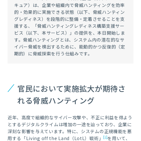
キュア）は、企業や組織内で脅威ハンティングを効率
的・効果的に実施できる状態（以下、脅威ハンティン
グレディネス）を段階的に整備・定着させることを支
援する、「脅威ハンティングレディネス構築支援サー
ビス（以下、本サービス）」の提供を、本日開始しま
す。脅威ハンティングとは、システム内の潜在的なサ
イバー脅威を検出するために、能動的かつ反復的（定
期的）に脅威探索を行う仕組みです。
官民において実施拡大が期待さ
れる脅威ハンティング
近年、高度で組織的なサイバー攻撃や、不正に利益を得よう
とするデジタルクライムは増加の一途を辿っており、企業に
深刻な影響を与えています。特に、システムの正規機能を悪
[i]
用する「Living off the Land（LotL）戦術」
を用いて、