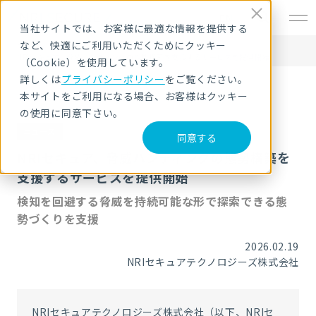
EN
当社サイトでは、お客様に最適な情報を提供する
など、快適にご利用いただくためにクッキー
HOME
ニュース・トピックス
NRIセキュア、脅威ハンティングの態勢構築を支援するサービスを提供開始
（Cookie）を使用しています。
詳しくは
プライバシーポリシー
をご覧ください。
本サイトをご利用になる場合、お客様はクッキー
の使用に同意下さい。
ニュース
同意する
NRIセキュア、脅威ハンティングの態勢構築を
支援するサービスを提供開始
検知を回避する脅威を持続可能な形で探索できる態
勢づくりを支援
2026.02.19
NRIセキュアテクノロジーズ株式会社
NRIセキュアテクノロジーズ株式会社（以下、NRIセ