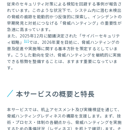
従来のセキュリティ対策による検知を回避する事例が報告さ
れています。このような状況下で、システム内に潜む未検出
の脅威の痕跡を能動的かつ反復的に探索し、インシデントの
早期発見と対処につなげる「脅威ハンティング」の重要性が
急速に高まっています。
また、2025年12月に閣議決定された「サイバーセキュリテ
[ii]
ィ戦略」
では、2026年夏を目処に、脅威ハンティングの
普及促進や実施等に関する基本方針を策定するとしていま
す。こうした動向を受け、脅威ハンティングを継続的に実施
できる態勢を整備することは、ますます重要になっていま
す。
本サービスの概要と特長
本サービスでは、机上アセスメント及び実機検証を通じて、
脅威ハンティングレディネスの構築を支援します。まず、技
術・プロセス・体制の各観点から、脅威ハンティングを実施
するための準備状況（レディネス）を机上で確認します。そ