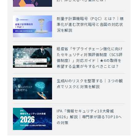
耐量子計算機暗号（PQC）とは？｜標
準化が進む次世代暗号と各国の対応状
況を解説
経産省「サプライチェーン強化に向け
たセキュリティ対策評価制度（SCS評
価制度）」対応ガイド｜★4の取得を
希望する企業が今するべきことは？
生成AIのリスクを整理する｜３つの観
点でリスクと対策を解説
IPA「情報セキュリティ10大脅威
2026」解説｜専門家が語るTOP10へ
の対策