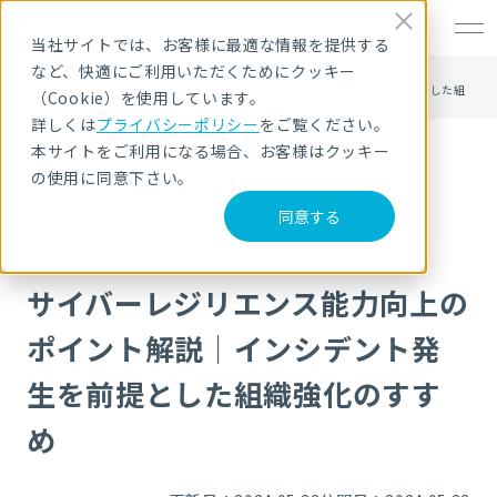
EN
当社サイトでは、お客様に最適な情報を提供する
など、快適にご利用いただくためにクッキー
HOME
NRIセキュア ブログ
サイバーレジリエンス能力向上のポイント解説｜インシデント発生を前提とした組
（Cookie）を使用しています。
織強化のすすめ
詳しくは
プライバシーポリシー
をご覧ください。
本サイトをご利用になる場合、お客様はクッキー
の使用に同意下さい。
NRIセキュア ブログ
同意する
サイバーレジリエンス能力向上の
ポイント解説｜インシデント発
生を前提とした組織強化のすす
め