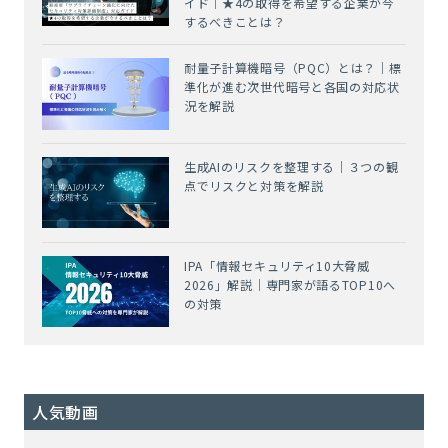
イド｜★4の取得を希望する企業が今
するべきことは？
耐量子計算機暗号（PQC）とは？｜標
準化が進む次世代暗号と各国の対応状
況を解説
生成AIのリスクを整理する｜３つの観
点でリスクと対策を解説
IPA「情報セキュリティ10大脅威
2026」解説｜専門家が語るTOP10へ
の対策
人気動画