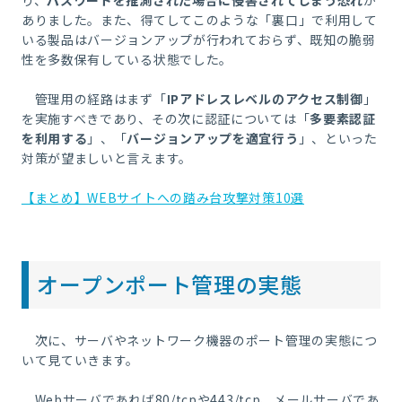
り、
パスワードを推測された場合に侵
害されてしまう恐れ
が
ありました。また、得てしてこのような「裏口」で利用して
いる製品はバー
ジョンアップが行われておらず、既知の脆弱
性を多数保有している状態でした。
管理用の経路はまず「
IPアドレスレベルのアクセス制御
」
を実施すべきであり、その次に
認証については「
多要素認証
を利用する
」、「
バージョンアップを適宜行う
」、といった
対策が望まし
いと言えます。
【まとめ】WEBサイトへの踏み台攻撃対策10選
オープンポート管理の実態
次に、サーバやネットワーク機器のポート管理の実態につ
いて見ていきます。
Webサーバであれば80/tcpや443/tcp、メールサーバであ