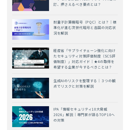
訂、押さえるべき要点とは？
耐量子計算機暗号（PQC）とは？｜標
準化が進む次世代暗号と各国の対応状
況を解説
経産省「サプライチェーン強化に向け
たセキュリティ対策評価制度（SCS評
価制度）」対応ガイド｜★4の取得を
希望する企業が今するべきことは？
生成AIのリスクを整理する｜３つの観
点でリスクと対策を解説
IPA「情報セキュリティ10大脅威
2026」解説｜専門家が語るTOP10へ
の対策