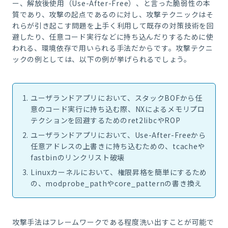
ー、解放後使用（Use-After-Free）、と言った脆弱性の本
質であり、攻撃の起点であるのに対し、攻撃テクニックはそ
れらが引き起こす問題を上手く利用して既存の対策技術を回
避したり、任意コード実行などに持ち込んだりするために使
われる、環境依存で用いられる手法だからです。攻撃テクニ
ックの例としては、以下の例が挙げられるでしょう。
ユーザランドアプリにおいて、スタックBOFから任
意のコード実行に持ち込む際、NXによるメモリプロ
テクションを回避するためのret2libcやROP
ユーザランドアプリにおいて、Use-After-Freeから
任意アドレスの上書きに持ち込むための、tcacheや
fastbinのリンクリスト破壊
Linuxカーネルにおいて、権限昇格を簡単にするため
の、modprobe_pathやcore_patternの書き換え
攻撃手法はフレームワークである程度洗い出すことが可能で