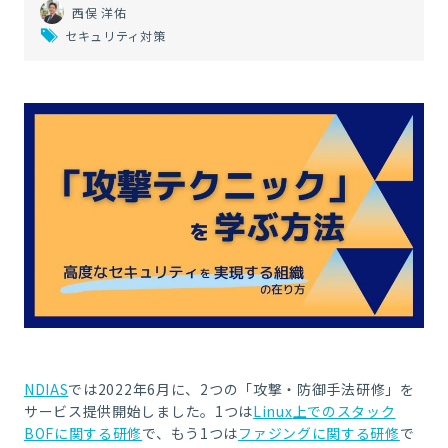
西俣 洋佑
セキュリティ対策
NDIAS
では
2022
年
6
月に、
2
つの「攻撃・防御手法研修」を
サービス提供開始しました。
1
つは
Linux
上でのスタック
BOF
に関する研修
で、もう
1
つは
ファジングに関する研修
で