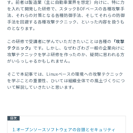
す。前者は製造業（主に自動車業界を想定）向けに、特に力
を入れて開発した研修で、スタック
BOF
ベースの各種攻撃手
法、それらの対策となる各種防御手法、そしてそれらの防御
手法を回避する各種攻撃テクニック、といった内容を扱うも
のとなります。
この研修で受講者に学んでいただきたいことは各種の
「攻撃
テクニック」
です。しかし、なぜわざわざ一般の企業向けに
攻撃テクニックを学ぶ研修を作ったのか、疑問に思われる方
がいらっしゃるかもしれません。
そこで本記事では、
Linux
ベースの環境への攻撃テクニック
を学ぶことの重要性、ひいては組織全体での風土づくりにつ
いて解説していきたいと思います。
目次
1.
オープンソースソフトウェアの台頭とセキュリティ