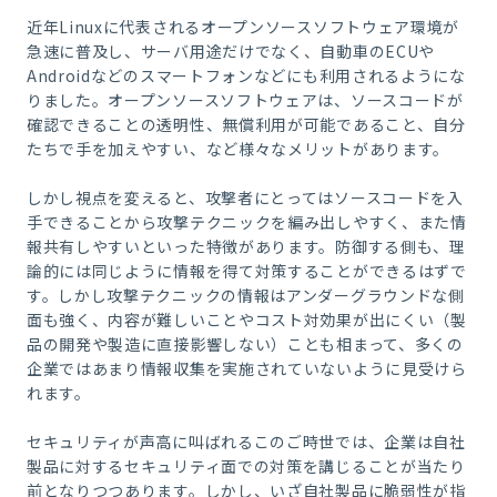
近年Linuxに代表されるオープンソースソフトウェア環境が
急速に普及し、サーバ用途だけでなく、自動車のECUや
Androidなどのスマートフォンなどにも利用されるようにな
りました。オープンソースソフトウェアは、ソースコードが
確認できることの透明性、無償利用が可能であること、自分
たちで手を加えやすい、など様々なメリットがあります。
しかし視点を変えると、攻撃者にとってはソースコードを入
手できることから攻撃テクニックを編み出しやすく、また情
報共有しやすいといった特徴があります。防御する側も、理
論的には同じように情報を得て対策することができるはずで
す。しかし攻撃テクニックの情報はアンダーグラウンドな側
面も強く、内容が難しいことやコスト対効果が出にくい（製
品の開発や製造に直接影響しない）ことも相まって、多くの
企業ではあまり情報収集を実施されていないように見受けら
れます。
セキュリティが声高に叫ばれるこのご時世では、企業は自社
製品に対するセキュリティ面での対策を講じることが当たり
前となりつつあります。しかし、いざ自社製品に脆弱性が指