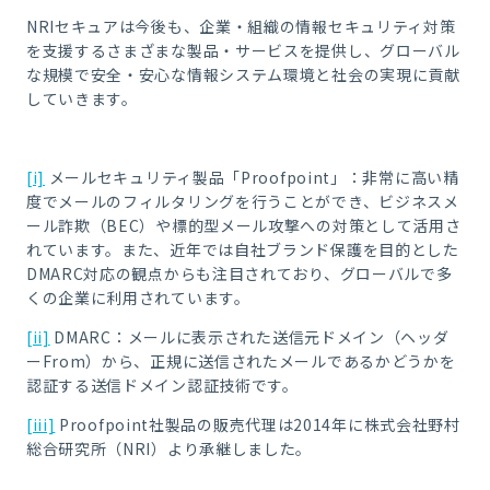
NRI
セキュアは今後も、企業・組織の情報セキュリティ対策
を支援するさまざまな製品・サービスを提供し、グローバル
な規模で安全・安心な情報システム環境と社会の実現に貢献
していきます。
[i]
メールセキュリティ製品「
Proofpoint
」：非常に高い精
度でメールのフィルタリングを行うことができ、ビジネスメ
ール詐欺（
BEC
）や標的型メール攻撃への対策として活用さ
れています。また、近年では自社ブランド保護を目的とした
DMARC
対応の観点からも注目されており、グローバルで多
くの企業に利用されています。
[ii]
DMARC
：メールに表示された送信元ドメイン（ヘッダ
ー
From
）から、正規に送信されたメールであるかどうかを
認証する送信ドメイン認証技術です。
[iii]
Proofpoint
社製品の販売代理は
2014
年に株式会社野村
総合研究所（
NRI
）より承継しました。