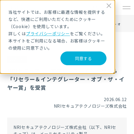
EN
当社サイトでは、お客様に最適な情報を提供する
など、快適にご利用いただくためにクッキー
HOME
ニュース・トピックス
NRIセキュア、日本プルーフポイント社から「リセラー＆インテグレーター・オ
（Cookie）を使用しています。
ブ・ザ・イヤー賞」を受賞
詳しくは
プライバシーポリシー
をご覧ください。
本サイトをご利用になる場合、お客様はクッキー
の使用に同意下さい。
同意する
お知らせ
NRIセキュア、日本プルーフポイント社から
「リセラー＆インテグレーター・オブ・ザ・イ
ヤー賞」を受賞
2026.06.12
NRIセキュアテクノロジーズ株式会社
NRI
セキュアテクノロジーズ株式会社（以下、
NRI
セ
キュア）は、メールセキュリティ製品