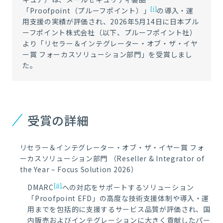
[i]
「Proofpoint（プルーフポイント）」
の導入・運
用支援の実績が評価され、2026年5月14日に日本プル
ーフポイント株式会社（以下、プルーフポイント社）
より「リセラー＆インテグレーター・オブ・ザ・イヤ
ー賞 フォーカスソリューション部門」を受賞しまし
た。
受賞の詳細
リセラー＆インテグレーター・オブ・ザ・イヤー賞
フォ
ーカスソリューション部門
（
Reseller & Integrator of
the Year
–
Focus Solution 2026
）
[ii]
DMARC
への対応をサポートするソリューション
「
Proofpoint EFD
」の高度な技術支援体制や導入・運
用までを包括的に支援するサービス品質が評価され、国
内販売およびインテグレーションに大きく貢献したパー