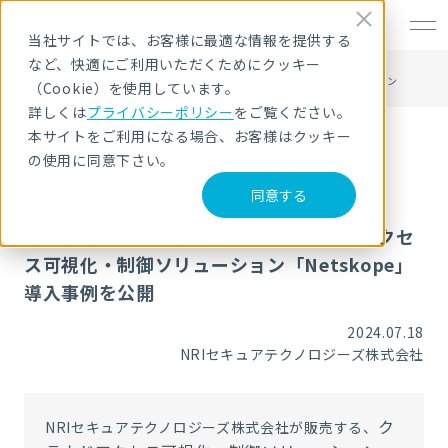
EN
当社サイトでは、お客様に最適な情報を提供する
など、快適にご利用いただくためにクッキー
HOME
ニュース・トピックス
株式会社マネーフォワードへのクラウドアクセス可視化・制御ソリューション
（Cookie）を使用しています。
「Netskope」導入事例を公開
詳しくは
プライバシーポリシー
をご覧ください。
本サイトをご利用になる場合、お客様はクッキー
の使用に同意下さい。
同意する
お知らせ
株式会社マネーフォワードへのクラウドアクセ
ス可視化・制御ソリューション「Netskope」
導入事例を公開
2024.07.18
NRIセキュアテクノロジーズ株式会社
ク
NRIセキュアテクノロジーズ株式会社が販売する、