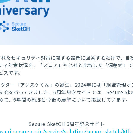
されたセキュリティ対策に関する設問に回答するだけで、自
ティ対策状況を、「スコア」や他社と比較した「偏差値」
ビスです。
ラクター「アンスケくん」の誕生、
2024
年には「組織管理オ
拡充を行ってきました。
6
周年記念サイトでは、
Secure Sk
めて、
6
年間の軌跡と今後の展望について掲載しています。
Secure SketCH 6
周年記念サイト
w.nri-secure.co.jp/service/solution/secure-sketch/6th-