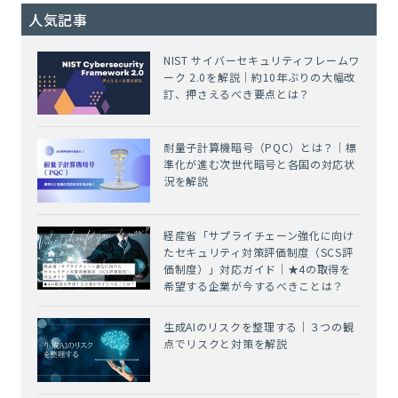
人気記事
NIST サイバーセキュリティフレームワ
ーク 2.0を解説｜約10年ぶりの大幅改
訂、押さえるべき要点とは？
耐量子計算機暗号（PQC）とは？｜標
準化が進む次世代暗号と各国の対応状
況を解説
経産省「サプライチェーン強化に向け
たセキュリティ対策評価制度（SCS評
価制度）」対応ガイド｜★4の取得を
希望する企業が今するべきことは？
生成AIのリスクを整理する｜３つの観
点でリスクと対策を解説