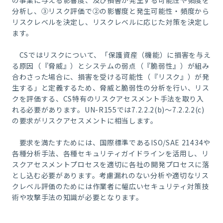
の事業に与える影響度、及び損害が発生する可能性や頻度を
分析し、
③
リスク評価で
②
の影響度と発生可能性・頻度から
リスクレベルを決定し、リスクレベルに応じた対策を決定し
ます。
CS
ではリスクについて、「保護資産（機能）に損害を与え
る原因（『脅威』）とシステムの弱点（『脆弱性』）が組み
合わさった場合に、損害を受ける可能性（『リスク』）が発
生する」と定義するため、脅威と脆弱性の分析を行い、リス
クを評価する、
CS
特有のリスクアセスメント手法を取り入
れる必要があります。
UN-R155
では
7.2.2.2(b)
～
7.2.2.2(c)
の要求がリスクアセスメントに相当します。
要求を満たすためには、国際標準である
ISO/SAE 21434
や
各種分析手法、各種セキュリティガイドラインを活用し、リ
スクアセスメントプロセスを適切に各社の開発プロセスに落
とし込む必要があります。考慮漏れのない分析や適切なリス
クレベル評価のためには作業者に幅広いセキュリティ対策技
術や攻撃手法の知識が必要となります。