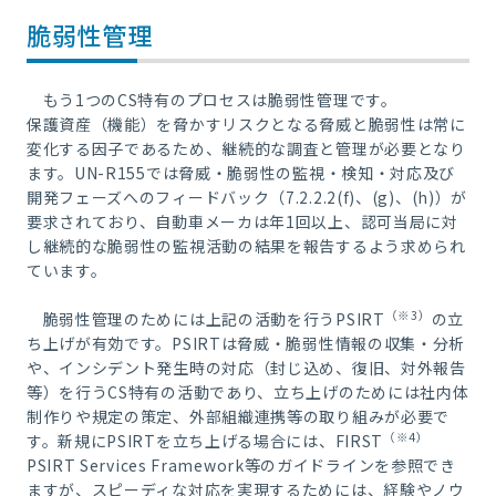
脆弱性管理
もう1つのCS特有のプロセスは脆弱性管理です。
保護資産（機能）を脅かすリスクとなる脅威と脆弱性は常に
変化する因子であるため、継続的な調査と管理が必要となり
ます。UN-R155では脅威・脆弱性の監視・検知・対応及び
開発フェーズへのフィードバック（7.2.2.2(f)、(g)、(h)）が
要求されており、自動車メーカは年1回以上、認可当局に対
し継続的な脆弱性の監視活動の結果を報告するよう求められ
ています。
（※3）
脆弱性管理のためには上記の活動を行うPSIRT
の立
ち上げが有効です。PSIRTは脅威・脆弱性情報の収集・分析
や、インシデント発生時の対応（封じ込め、復旧、対外報告
等）を行うCS特有の活動であり、立ち上げのためには社内体
制作りや規定の策定、外部組織連携等の取り組みが必要で
（※4）
す。新規にPSIRTを立ち上げる場合には、FIRST
PSIRT Services Framework等のガイドラインを参照でき
ますが、スピーディな対応を実現するためには、経験やノウ